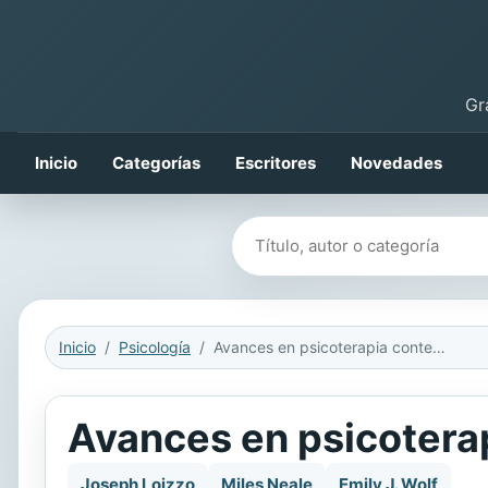
Gr
Inicio
Categorías
Escritores
Novedades
Buscar libros
Inicio
Psicología
Avances en psicoterapia contemplativa
Avances en psicotera
Joseph Loizzo
Miles Neale
Emily J. Wolf