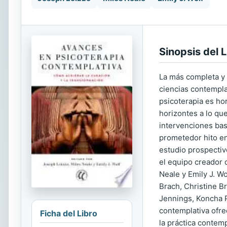
Sinopsis del L
La más completa y r
ciencias contempla
psicoterapia es ho
horizontes a lo que
intervenciones bas
prometedor hito en
estudio prospectiv
el equipo creador 
Neale y Emily J. W
Brach, Christine B
Jennings, Koncha P
contemplativa ofre
Ficha del Libro
la práctica contem