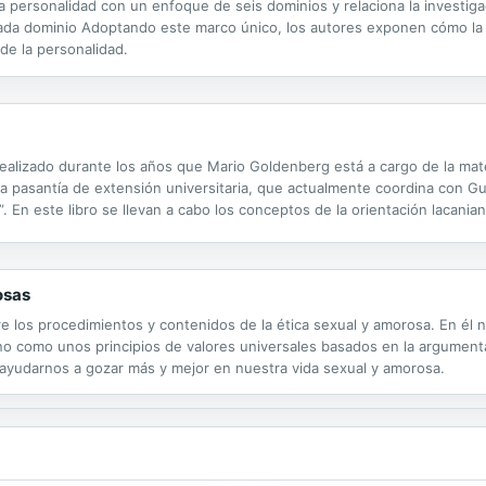
la personalidad con un enfoque de seis dominios y relaciona la investig
ada dominio Adoptando este marco único, los autores exponen cómo la 
de la personalidad.
ealizado durante los años que Mario Goldenberg está a cargo de la mate
la pasantía de extensión universitaria, que actualmente coordina con Gui
. En este libro se llevan a cabo los conceptos de la orientación lacani
re la madre y la mujer”, conferencia de Jacques-Alain Miller....
osas
re los procedimientos y contenidos de la ética sexual y amorosa. En él 
sino como unos principios de valores universales basados en la argumen
 ayudarnos a gozar más y mejor en nuestra vida sexual y amorosa.