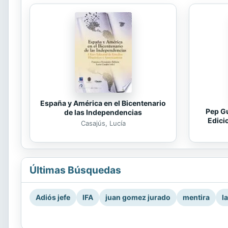
España y América en el Bicentenario
Pep Gu
de las Independencias
Edici
Casajús, Lucía
Últimas Búsquedas
Adiós jefe
IFA
juan gomez jurado
mentira
l