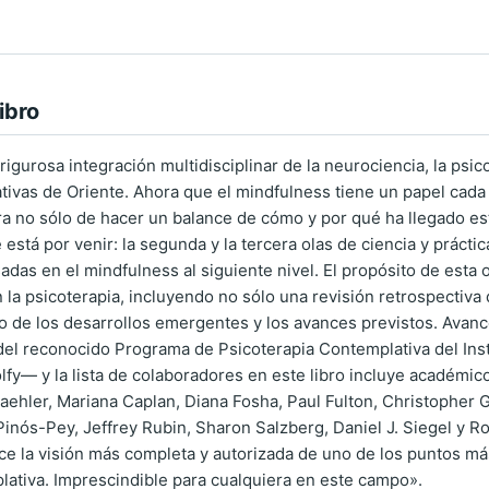
ibro
igurosa integración multidisciplinar de la neurociencia, la psico
tivas de Oriente. Ahora que el mindfulness tiene un papel cada
ra no sólo de hacer un balance de cómo y por qué ha llegado es
 está por venir: la segunda y la tercera olas de ciencia y práct
adas en el mindfulness al siguiente nivel. El propósito de esta 
 la psicoterapia, incluyendo no sólo una revisión retrospectiv
o de los desarrollos emergentes y los avances previstos. Avanc
del reconocido Programa de Psicoterapia Contemplativa del Ins
olfy— y la lista de colaboradores en este libro incluye académic
raehler, Mariana Caplan, Diana Fosha, Paul Fulton, Christopher G
inós-Pey, Jeffrey Rubin, Sharon Salzberg, Daniel J. Siegel y 
ce la visión más completa y autorizada de uno de los puntos más
plativa. Imprescindible para cualquiera en este campo».