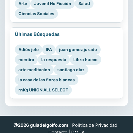
Arte
Juvenil No Ficción
Salud
Ciencias Sociales
Últimas Búsquedas
Adiós jefe
IFA
juan gomez jurado
mentira
la respuesta
Libro hueco
arte meditacion
santiago diaz
la casa de las flores blancas
rnKg UNION ALL SELECT
@2026 guiadelgolfo.com
|
Política de Privacidad
|
Contacto
|
DMCA