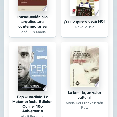
Introducción a la
¡Ya no quiero decir NO!
arquitectura
contemporánea
Neva Milicic
José Luis Madia
La familia, un valor
Pep Guardiola. La
cultural
Metamorfosis. Edicion
María Del Pilar Zeledón
Corner 10o
Ruiz
Aniversario
Marti Perarnau