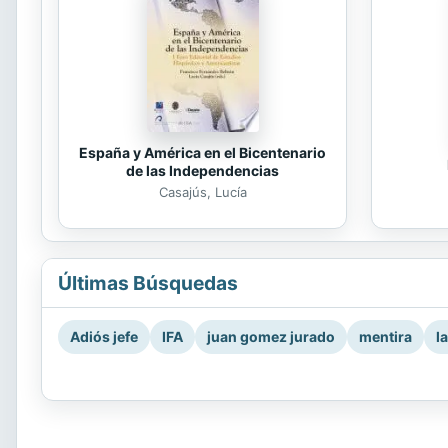
España y América en el Bicentenario
de las Independencias
Casajús, Lucía
Últimas Búsquedas
Adiós jefe
IFA
juan gomez jurado
mentira
l