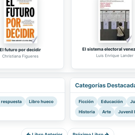
El sistema electoral vene
El futuro por decidir
Luis Enrique Lander
Christiana Figueres
Categorías Destacad
a respuesta
Libro hueco
Ficción
Educación
Ju
Historia
Arte
Juvenil 
Libro Anterior
Próximo Libro