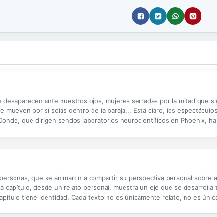
que desaparecen ante nuestros ojos, mujeres serradas por la mitad que 
se mueven por sí solas dentro de la baraja... Está claro, los espectácu
nde, que dirigen sendos laboratorios neurocientíficos en Phoenix, h
r algunas de sus técnicas, revelar sus secretos e investigar las...
s personas, que se animaron a compartir su perspectiva personal sobre 
Cada capítulo, desde un relato personal, muestra un eje que se desarrolla
apítulo tiene identidad. Cada texto no es únicamente relato, no es úni
s esperanza, es necesidad. La propuesta de estas líneas supone que...