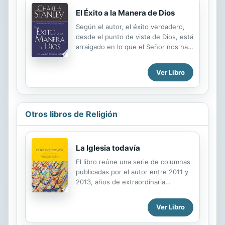
El Éxito a la Manera de Dios
Según el autor, el éxito verdadero,
desde el punto de vista de Dios, está
arraigado en lo que el Señor nos ha
llamado a ser y en las metas que
establece para nuestra vida.
Ver Libro
Mientras que el mundo tiende a
definir el éxito en términos de fama y
fortuna, el autor cree que Dios
resume los éxitos en términos de
Otros libros de Religión
relación, carácter y obediencia. En
esta obra, que revela cómo el Señor
ha diseñado a su pueblo para el
La Iglesia todavía
éxito, nos hace reflexionar sobre
asuntos decisivos como: los
El libro reúne una serie de columnas
conflictos aparentes entre el éxito y
publicadas por el autor entre 2011 y
la vida devota; la clave más poderosa
2013, años de extraordinaria
para triunfar en la vida; la...
efervescencia estudiantil y eclesial
en Chile. Al momento de ser
Ver Libro
publicado, el país experimenta una
enorme agitación en torno al tema