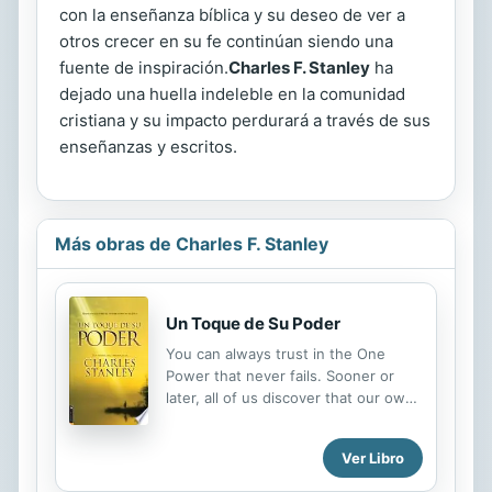
con la enseñanza bíblica y su deseo de ver a
otros crecer en su fe continúan siendo una
fuente de inspiración.
Charles F. Stanley
ha
dejado una huella indeleble en la comunidad
cristiana y su impacto perdurará a través de sus
enseñanzas y escritos.
Más obras de Charles F. Stanley
Un Toque de Su Poder
You can always trust in the One
Power that never fails. Sooner or
later, all of us discover that our own
strength has its limits. The best of
our personal resources fall short in
Ver Libro
the face of the things life can dish
out. We need ability that lies beyond