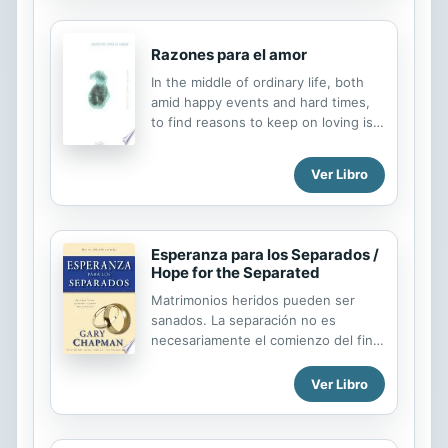
de la educación secundaria y
universitaria. La Iglesia chilena, que
Razones para el amor
tiene un rol muy importante en este
campo, se ve obligada a revisar su
In the middle of ordinary life, both
contribución. Estos años, además,
amid happy events and hard times,
ella ha sido sacudida por el
to find reasons to keep on loving is
descubrimiento de abusos sexuales
still possible. In each one of the
del clero. Los mismos católicos están
sixty-five chapters, J. L. Martin
estremecidos por varios casos
Ver Libro
Descalzo helps us find the truth of it.
escandalosos. Estos, el predominio
de una...
Esperanza para los Separados /
Hope for the Separated
Matrimonios heridos pueden ser
sanados. La separación no es
necesariamente el comienzo del fin
de una pareja. El consejero de
matrimonios Gary Chapman cree que
Ver Libro
el ideal bíblico para una pareja
separada es la reconciliación y
muestra cómo dar los pasos para