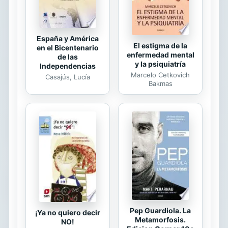
da resultados maravillosos". (NTV)- a
todos...
España y América
El estigma de la
en el Bicentenario
enfermedad mental
de las
y la psiquiatría
Independencias
Marcelo Cetkovich
Casajús, Lucía
Bakmas
Pep Guardiola. La
¡Ya no quiero decir
Metamorfosis.
NO!