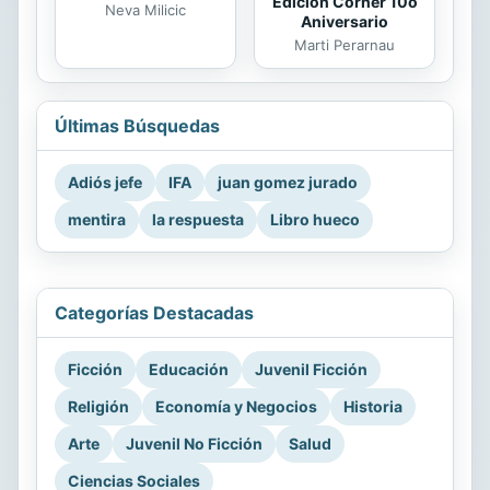
Edicion Corner 10o
Neva Milicic
Aniversario
Marti Perarnau
Últimas Búsquedas
Adiós jefe
IFA
juan gomez jurado
mentira
la respuesta
Libro hueco
Categorías Destacadas
Ficción
Educación
Juvenil Ficción
Religión
Economía y Negocios
Historia
Arte
Juvenil No Ficción
Salud
Ciencias Sociales