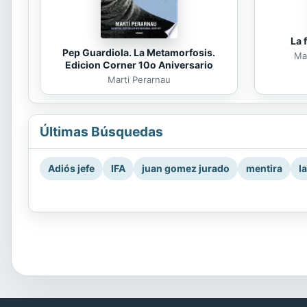
La 
Pep Guardiola. La Metamorfosis.
Mar
Edicion Corner 10o Aniversario
Marti Perarnau
Últimas Búsquedas
Adiós jefe
IFA
juan gomez jurado
mentira
l