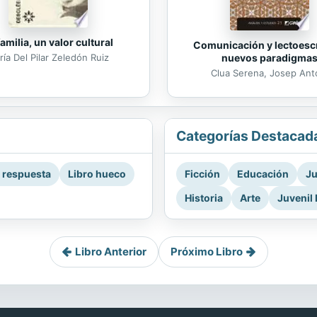
familia, un valor cultural
Comunicación y lectoescr
nuevos paradigma
ía Del Pilar Zeledón Ruiz
Clua Serena, Josep Ant
Categorías Destacad
a respuesta
Libro hueco
Ficción
Educación
Ju
Historia
Arte
Juvenil 
Libro Anterior
Próximo Libro