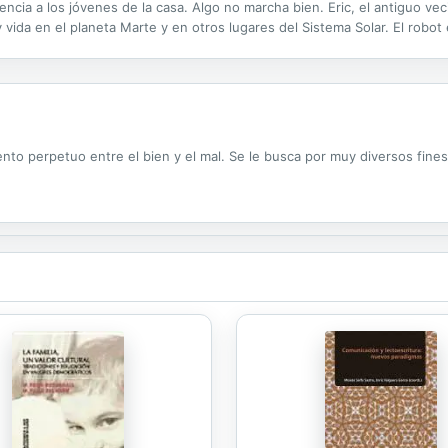
encia a los jóvenes de la casa. Algo no marcha bien. Eric, el antiguo ve
y vida en el planeta Marte y en otros lugares del Sistema Solar. El rob
n alien les ha enviado un mensaje para decirles que deben volver ...
miento perpetuo entre el bien y el mal. Se le busca por muy diversos fin