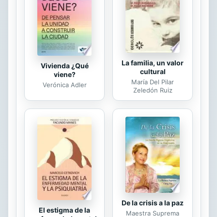
regresar a lo esencial es
indispensable para ejercer el
periodismo. A pesar de que la
expansión desmesurada de las...
La familia, un valor
Vivienda ¿Qué
cultural
viene?
María Del Pilar
Verónica Adler
Zeledón Ruiz
De la crisis a la paz
El estigma de la
Maestra Suprema