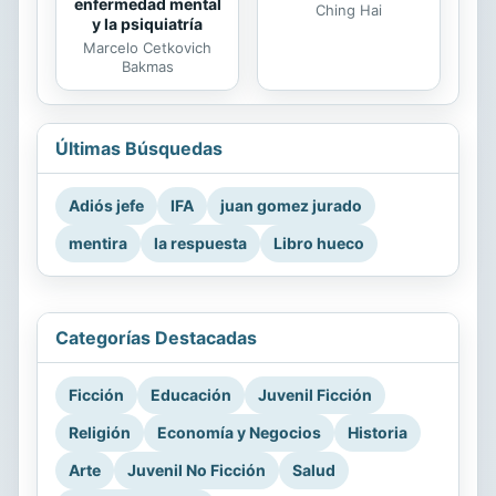
enfermedad mental
Ching Hai
y la psiquiatría
Marcelo Cetkovich
Bakmas
Últimas Búsquedas
Adiós jefe
IFA
juan gomez jurado
mentira
la respuesta
Libro hueco
Categorías Destacadas
Ficción
Educación
Juvenil Ficción
Religión
Economía y Negocios
Historia
Arte
Juvenil No Ficción
Salud