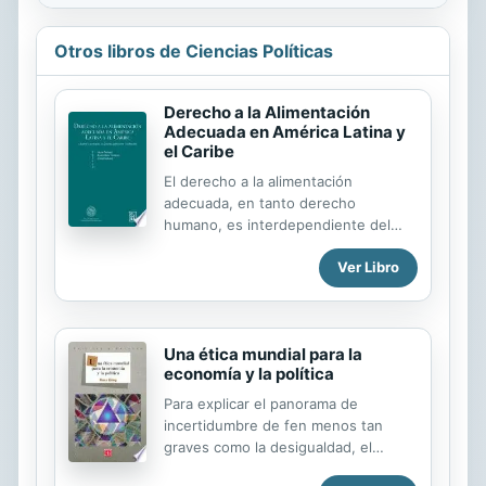
Otros libros de Ciencias Políticas
Derecho a la Alimentación
Adecuada en América Latina y
el Caribe
El derecho a la alimentación
adecuada, en tanto derecho
humano, es interdependiente del
ejercicio de otros derechos –
Ver Libro
enespecial, de derechos
económicos, sociales, culturales y
ambientales–. La importancia de su
disponibilidad como de accesibilidad,
Una ética mundial para la
sostenibilidad y adecuación– resulta
economía y la política
central en la agenda regional de
América Latina y el Caribe, y requiere
Para explicar el panorama de
de respuestas estatales urgentes y
incertidumbre de fen menos tan
oportunas. El libro presenta los
graves como la desigualdad, el
resultadosdelaVIIIConvocatoria
desequilibrio econ mico o las crisis
deInvestigacionesdel Observatorio