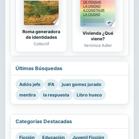
Roma generadora
Vivienda ¿Qué
de identidades
viene?
Collectif
Verónica Adler
Últimas Búsquedas
Adiós jefe
IFA
juan gomez jurado
mentira
la respuesta
Libro hueco
Categorías Destacadas
Ficción
Educación
Juvenil Ficción