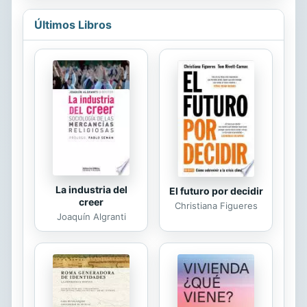
críticas capaces de "entender el
cómicas de Mafalda y sus amigos —
mundo...
Felipe, Manolito, Libertad, Susanita,
Últimos Libros
Guille, Miguelito— dejaron de
publicarse en 1974 y a que Quino ha
seguido publicando más de veinte
libros distintos, varias generaciones
de niños y jóvenes latinoamericanos
han adoptado a Mafalda como su
favorita, un clásico y un referente
cultural. Con...
La industria del
El futuro por decidir
creer
Christiana Figueres
Joaquín Algranti