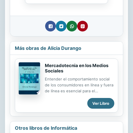
Más obras de Alicia Durango
Mercadotecnia en los Medios
Sociales
Entender el comportamiento social
de los consumidores en línea y fuera
de línea es esencial para el
desarrollo de estrategias de
comunicación de marketing viables.
Ver Libro
Los medios digitales y sociales han
estimulado a las marcas a desarrollar
tácticas de investigación que
avancen en el ámbito de la conducta
Otros libros de Informática
social de los consumidores en línea.