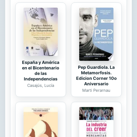
Además, dispondrás de acceso a un
curso 100 % práctico en vídeo y
completamente actualizado de más
de 10 horas, donde aprenderás a
aplicar cada una de las estrategias
descritas en el libro. Al acabar el
curso obtendrás un certificado
avalado por la...
España y América
Pep Guardiola. La
en el Bicentenario
Metamorfosis.
de las
Edicion Corner 10o
Independencias
Aniversario
Casajús, Lucía
Marti Perarnau