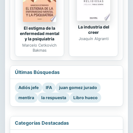
La industria del
El estigma de la
creer
enfermedad mental
Joaquín Algranti
y la psiquiatría
Marcelo Cetkovich
Bakmas
Últimas Búsquedas
Adiós jefe
IFA
juan gomez jurado
mentira
la respuesta
Libro hueco
Categorías Destacadas