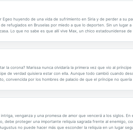
 Egeo huyendo de una vida de sufrimiento en Siria y de perder a su pad
e refugiados en Bruselas por miedo a que lo deporten. Sin un lugar a d
asa. Lo que no sabe es que allí vive Max, un chico estadounidense de 
med, decide mantener el secreto y poco a poco se verán embarcados en 
tar la corona? Marissa nunca olvidaría la primera vez que vio al príncip
cipe de verdad quisiera estar con ella. Aunque todo cambió cuando des
o, convencida por los hombres de palacio de que el príncipe no quería 
s era inocente y estaba decidido a convertirla en su esposa. Pero aque
 intriga, venganza y una promesa de amor que vencerá a los siglos. En e
tillo, debe proteger una importante reliquia sagrada frente al enemigo, 
y Augustus no puede hacer más que esconder la reliquia en un lugar seg