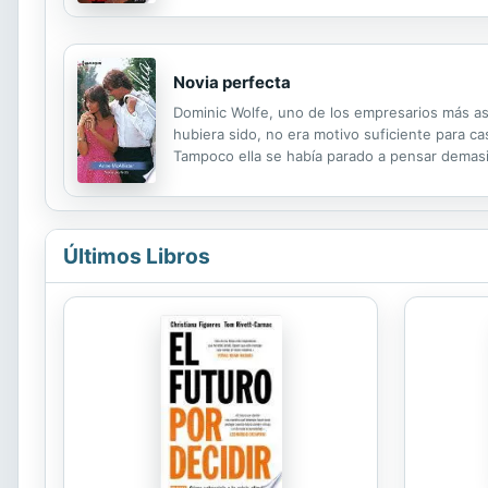
tierras, encuentra a su padre moribundo y le cu
Novia perfecta
Dominic Wolfe, uno de los empresarios más a
hubiera sido, no era motivo suficiente para c
Tampoco ella se había parado a pensar demas
tiempo, Dominic empezó a preguntarse si aquel
Últimos Libros