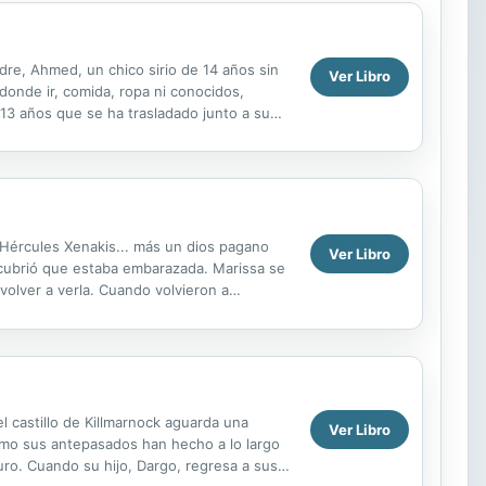
re, Ahmed, un chico sirio de 14 años sin
Ver Libro
onde ir, comida, ropa ni conocidos,
13 años que se ha trasladado junto a su
una épica historia...
e Hércules Xenakis... más un dios pagano
Ver Libro
cubrió que estaba embarazada. Marissa se
volver a verla. Cuando volvieron a
lla...
l castillo de Killmarnock aguarda una
Ver Libro
como sus antepasados han hecho a lo largo
uro. Cuando su hijo, Dargo, regresa a sus