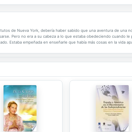
lpa de lo ocurrido, y con el alma rota, Augustus maldice a su hijo a vaga
stutos de Nueva York, debería haber sabido que una aventura de una n
asarse. Pero no era a su cabeza a lo que estaba obedeciendo cuando le p
iado. Estaba empeñada en enseñarle que había más cosas en la vida ap
la era la mujer adecuada...