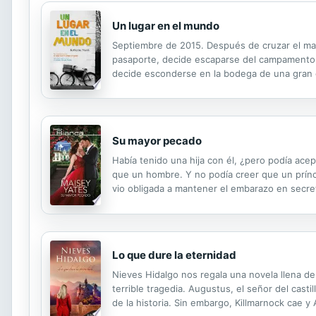
Un lugar en el mundo
Septiembre de 2015. Después de cruzar el mar
pasaporte, decide escaparse del campamento d
decide esconderse en la bodega de una gran c
familia a Bruselas. Cuando Max descubre a Ah
Su mayor pecado
Había tenido una hija con él, ¿pero podía acep
que un hombre. Y no podía creer que un prín
vio obligada a mantener el embarazo en secret
reunirse, años después, descubrió que Hércule
Lo que dure la eternidad
Nieves Hidalgo nos regala una novela llena de
terrible tragedia. Augustus, el señor del cas
de la historia. Sin embargo, Killmarnock cae 