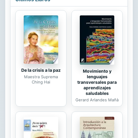
y de la pasión polémica de su autor
como atento observador de la
realidad de la España de la
Restauración. Aunque mil veces
comparada con La señora Bovary y
famosa como «novela de adulterio»,
La Regenta (1884-1885) –que aquí
recuperamos en edición presentada
y...
De la crisis a la paz
Movimiento y
lenguajes
Maestra Suprema
transversales para
Ching Hai
aprendizajes
saludables
Gerard Arlandes Mañà