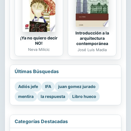
Introducción a la
¡Ya no quiero decir
arquitectura
NO!
contemporánea
Neva Milicic
José Luis Madia
Últimas Búsquedas
Adiós jefe
IFA
juan gomez jurado
mentira
la respuesta
Libro hueco
Categorías Destacadas