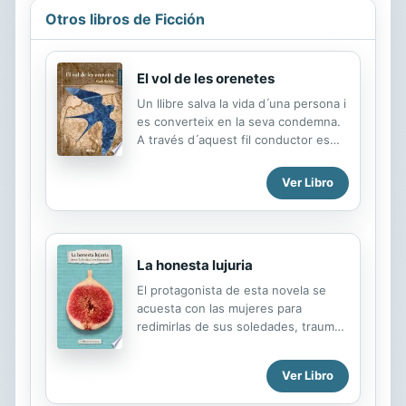
Otros libros de Ficción
El vol de les orenetes
Un llibre salva la vida d ́una persona i
es converteix en la seva condemna.
A través d ́aquest fil conductor es
conforma la narració amb flash-backs
on s ́intercala el pensament
Ver Libro
contemporani del protagonista amb l
́explicació de la seva vida: història d
́una resurrecció larvada per un
passat conflictiu. Generar una vida
La honesta lujuria
nova per allunyar-se de les anteriors
conduirà a una patologia literària. De
El protagonista de esta novela se
les trinxeres de la Primera Guerra
acuesta con las mujeres para
Mundial al París dels anys 20, de la
redimirlas de sus soledades, traumas
misteriosa Pondichéry a Alger, del
y represiones, pero resulta siempre
nord de la Bretanya a l ́escenari alpí
victimizado por ellas. Es un redentor
del llac Léman, un home seduït per...
Ver Libro
reventado por los misterios
femeninos que nunca terminará de