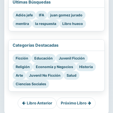
Últimas Búsquedas
Adiós jefe
IFA
juan gomez jurado
mentira
la respuesta
Libro hueco
Categorías Destacadas
Ficción
Educación
Juvenil Ficción
Religión
Economía y Negocios
Historia
Arte
Juvenil No Ficción
Salud
Ciencias Sociales
Libro Anterior
Próximo Libro