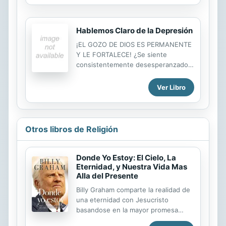
a tomar decisiones correctas
independientemente de cómo nos
sintamos, Dios...
Hablemos Claro de la Depresión
¡EL GOZO DE DIOS ES PERMANENTE
Y LE FORTALECE! ¿Se siente
consistentemente desesperanzado y
aburrido sin razón aparente? ¿Ha
sufrido tantas decepciones que no
Ver Libro
puede salir del abatimiento? No
importa cuál sea la razón de la
derpesión, el origen siempre es el
mismo: nuestro enemigo está detrás
Otros libros de Religión
de todo esto. La exitosa autora del
New York Times, Joyce Meyer,
imparte una poderosa revelación de
Donde Yo Estoy: El Cielo, La
las Escrituras y de su propia
Eternidad, y Nuestra Vida Mas
Alla del Presente
experiencia con la depresión. Usted
va a descubrir lo que es caminar por
Billy Graham comparte la realidad de
la fe y no por los sentimientos, y
una eternidad con Jesucristo
aprenderá el poder del gozo
basandose en la mayor promesa
deliberado y el papel vital...
dada a la raza humana: 'no se