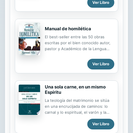
Ver Libro
angustien. Confien en Dios, confien
tambien en mi... Voy a prepararles
lugar... Vendre para llevarmelos
conmigo. Asi ustedes estaran donde
yo este' (Juan 14. 1 4)"
Manual de homilética
El best-seller entre las 50 obras
escritas por el bien conocido autor,
pastor y Académico de la Lengua
Española Dr. Samuel Vila. Adoptado
por la mayoría seminarios e institutos
Ver Libro
bíblicos durante años como libro de
texto para la asignatura de
Homilética. Cada capítulo o lección
va ilustrado con bosquejos prácticos
Una sola carne, en un mismo
sobre textos y temas bíblicos, y lleva
Espíritu
un gráfico y doce grabados sobre
La teología del matrimonio se sitúa
gestos y actitudes impropias del
en una encrucijada de caminos: lo
predicador en el púlpito.
carnal y lo espiritual, el varón y la
mujer, el amor humano y el divino, lo
Ver Libro
privado y lo público, la tradición y el
futuro, la naturaleza y la gracia...