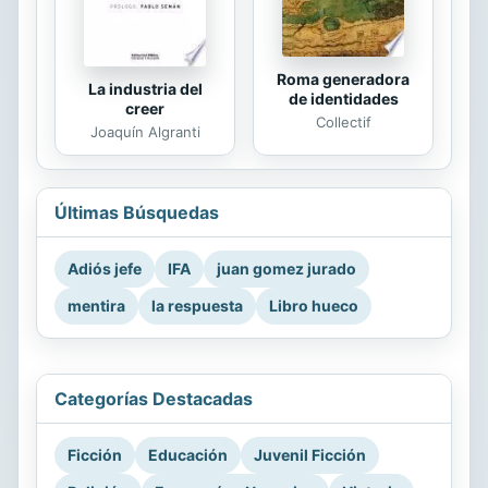
Roma generadora
La industria del
de identidades
creer
Collectif
Joaquín Algranti
Últimas Búsquedas
Adiós jefe
IFA
juan gomez jurado
mentira
la respuesta
Libro hueco
Categorías Destacadas
Ficción
Educación
Juvenil Ficción