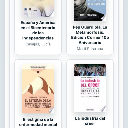
análisis de trazas. Asimismo puede
resultar de interés ...
España y América
Pep Guardiola. La
en el Bicentenario
Metamorfosis.
de las
Edicion Corner 10o
Independencias
Aniversario
Casajús, Lucía
Marti Perarnau
La industria del
El estigma de la
creer
enfermedad mental