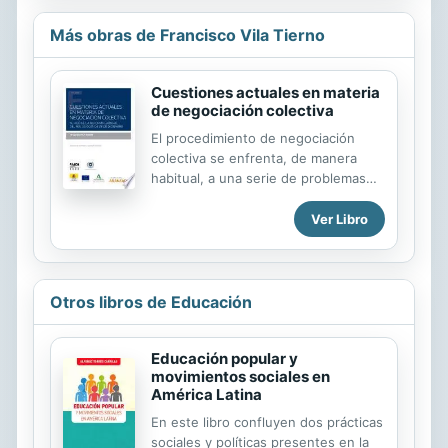
Más obras de Francisco Vila Tierno
Cuestiones actuales en materia
de negociación colectiva
El procedimiento de negociación
colectiva se enfrenta, de manera
habitual, a una serie de problemas
que, desde su propio inicio, pone en
riesgo la posibilidad de alcanzar un
Ver Libro
convenio colectivo estatutario
plenamente aplicable. En este
sentido, la acreditación de la
legitimación negocial -para la
Otros libros de Educación
denuncia o promoción del convenio-
o los problemas de concurrencia
Educación popular y
pueden paralizar ab initio, el
movimientos sociales en
desarrollo del proceso. Pero, es más,
América Latina
pueden afectar, una vez negociado,
a la validez futura del mismo
En este libro confluyen dos prácticas
convenio. En esta línea, es esencial,
sociales y políticas presentes en la