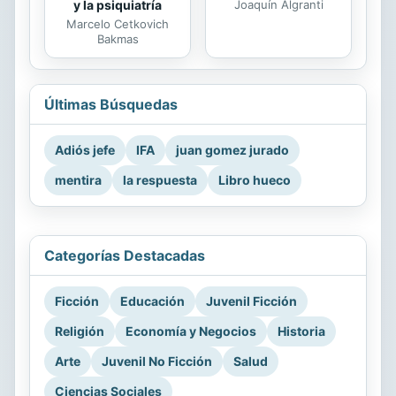
Joaquín Algranti
y la psiquiatría
Marcelo Cetkovich
Bakmas
Últimas Búsquedas
Adiós jefe
IFA
juan gomez jurado
mentira
la respuesta
Libro hueco
Categorías Destacadas
Ficción
Educación
Juvenil Ficción
Religión
Economía y Negocios
Historia
Arte
Juvenil No Ficción
Salud
Ciencias Sociales