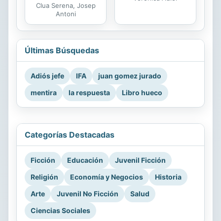
Clua Serena, Josep
Antoni
Últimas Búsquedas
Adiós jefe
IFA
juan gomez jurado
mentira
la respuesta
Libro hueco
Categorías Destacadas
Ficción
Educación
Juvenil Ficción
Religión
Economía y Negocios
Historia
Arte
Juvenil No Ficción
Salud
Ciencias Sociales