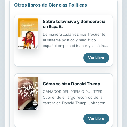
Otros libros de Ciencias Políticas
Sátira televisiva y democracia
en España
De manera cada vez más frecuente,
el sistema político y mediático
español emplea el humor y la sátira
en su comunicación con el gran
público. Se trata de una tendencia
Ver Libro
global que, en países como España,
se ha intensificado tras la
liberalización económica de los
medios en la última década del siglo
Cómo se hizo Donald Trump
XX. A primera vista podríamos afirmar
que este proceso está
GANADOR DEL PREMIO PULITZER
contribuyendo a la democratización
Cubriendo el largo recorrido de la
de la sociedad a través de facilitar su
carrera de Donald Trump, Johnston
acceso a la información política.
cuenta la fascinante e hilarante
Desde otra perspectiva, cabe pensar
historia de cómo un chico de una
Ver Libro
que los contenidos satíricos han
tranquila zona de Queens (Nueva
fomentado el cinismo político de la...
York) se convertiría en una