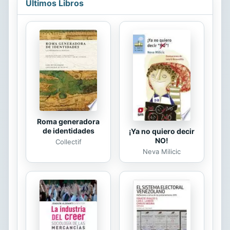
Últimos Libros
bibliográficas. Todo, para resignificar
la importancia de lo estético y
político en algunas prácticas
culturales contemporáneas
relacionadas con las memorias de la
dictadura en Chile y Uruguay. A
través de estas, el protagonismo
ciudadano activa la construcción
identitaria con...
Roma generadora
de identidades
¡Ya no quiero decir
NO!
Collectif
Neva Milicic