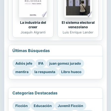
La industria del
El sistema electoral
creer
venezolano
Joaquín Algranti
Luis Enrique Lander
Últimas Búsquedas
Adiós jefe
IFA
juan gomez jurado
mentira
la respuesta
Libro hueco
Categorías Destacadas
Ficción
Educación
Juvenil Ficción