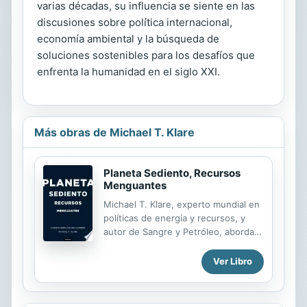
varias décadas, su influencia se siente en las
discusiones sobre política internacional,
economía ambiental y la búsqueda de
soluciones sostenibles para los desafíos que
enfrenta la humanidad en el siglo XXI.
Más obras de Michael T. Klare
Planeta Sediento, Recursos
Menguantes
Michael T. Klare, experto mundial en
políticas de energía y recursos, y
autor de Sangre y Petróleo, aborda
en este título el mayor problema al
que se enfrenta el mundo actual: la
Ver Libro
energía. el petróleo se agota, junto
con el gas, el carbón, el uranio. el cr