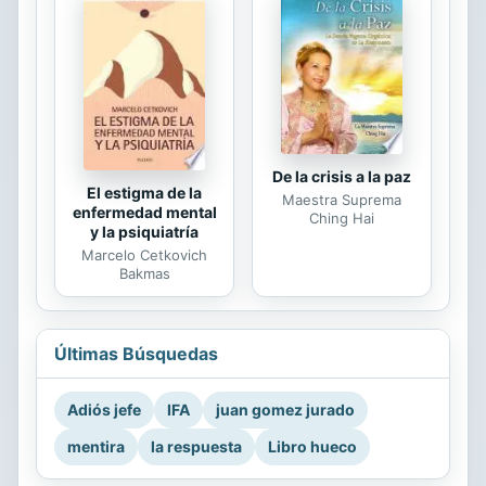
De la crisis a la paz
El estigma de la
Maestra Suprema
enfermedad mental
Ching Hai
y la psiquiatría
Marcelo Cetkovich
Bakmas
Últimas Búsquedas
Adiós jefe
IFA
juan gomez jurado
mentira
la respuesta
Libro hueco