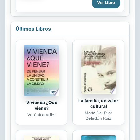
Ver Libro
Williams y otras mujeres
páginas y recorro nuestra historia de
extraordinarias narran la aventura de
principio a fin. Comparto al mundo
su vida, inspirando a niñas —y no tan
un...
niñas— a soñar en grande y alcanzar
sus sueños; además, cuenta con las
Últimos Libros
magníficas ilustraciones de sesenta
mujeres artistas de todos los
rincones del Planeta. Un libro que
debe estar en la mesa de noche de
todas las niñas y mujeres jóvenes
que conoces. —Geri Stengel, Forbes
Estos cuentos para antes de dormir
no son protagonizados por
princesas,...
La familia, un valor
Vivienda ¿Qué
cultural
viene?
María Del Pilar
Verónica Adler
Zeledón Ruiz