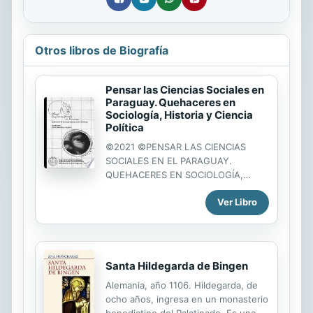
Otros libros de Biografía
Pensar las Ciencias Sociales en
Paraguay. Quehaceres en
Sociología, Historia y Ciencia
Política
©2021 ©PENSAR LAS CIENCIAS
SOCIALES EN EL PARAGUAY.
QUEHACERES EN SOCIOLOGÍA,
HISTORIA Y CIENCIA POLÍTICA
Ver Libro
CENTRO DE ESTUDIOS
ANTROPOLÓGICOS DE LA
UNIVERSIDAD CATÓLICA (CEADUC)
BIBLIOTECA DE ESTUDIOS
PARAGUAYOS - VOL. 126 Autores:
Santa Hildegarda de Bingen
Carlos Aníbal Peris Castiglioni, Javier
Alemania, año 1106. Hildegarda, de
Caballero Merlo, Friedhelm
ocho años, ingresa en un monasterio
Guttandin, Sara Mabel Villalba, Sarah