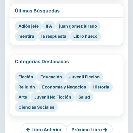
Últimas Búsquedas
Adiós jefe
IFA
juan gomez jurado
mentira
la respuesta
Libro hueco
Categorías Destacadas
Ficción
Educación
Juvenil Ficción
Religión
Economía y Negocios
Historia
Arte
Juvenil No Ficción
Salud
Ciencias Sociales
Libro Anterior
Próximo Libro