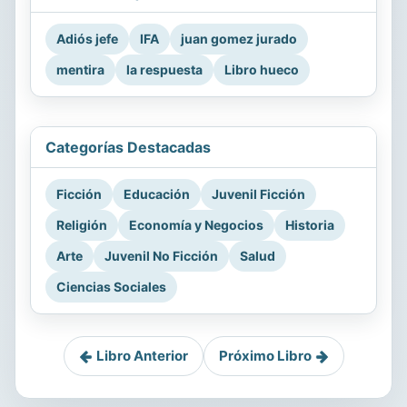
Adiós jefe
IFA
juan gomez jurado
mentira
la respuesta
Libro hueco
Categorías Destacadas
Ficción
Educación
Juvenil Ficción
Religión
Economía y Negocios
Historia
Arte
Juvenil No Ficción
Salud
Ciencias Sociales
Libro Anterior
Próximo Libro