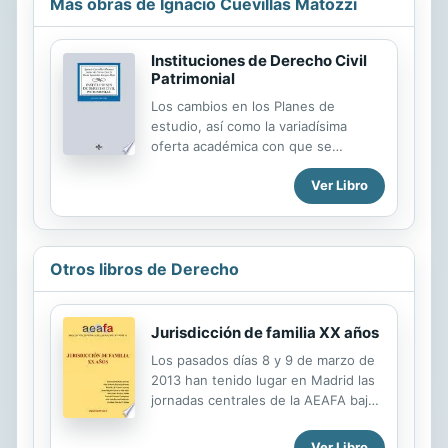
Más obras de Ignacio Cuevillas Matozzi
Instituciones de Derecho Civil
Patrimonial
Los cambios en los Planes de
estudio, así como la variadísima
oferta académica con que se
encuentran los alumnos
Ver Libro
universitarios, han supuesto, para
los estudiosos del Derecho, un
nuevo desafío educativo: establecer
con precisión los contenidos y la
manera de transmitir el Derecho civil
Otros libros de Derecho
en los comienzos del nuevo siglo.
Conjugando tiempo disponible con
rigor científico, estas Instituciones
Jurisdicción de familia XX años
tienen como misión alcanzar el
Los pasados días 8 y 9 de marzo de
objetivo señalado, analizando las
2013 han tenido lugar en Madrid las
instituciones civiles del Derecho
jornadas centrales de la AEAFA bajo
español más acordes con la
el título de XX AÑOS POR LA
exigencia académica actual.
JURISDICCION DE FAMILIA con una
Ver Libro