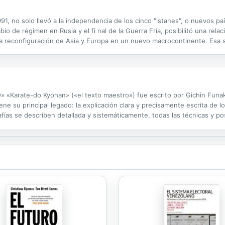
91, no solo llevó a la independencia de los cinco "istanes", o nuevos p
io de régimen en Rusia y el fi nal de la Guerra Fría, posibilitó una relaci
a reconfiguración de Asia y Europa en un nuevo macrocontinente. Esa si
 estanterías y cajones donde se guardaba como un viejo...
rate-do Kyohan» («el texto maestro») fue escrito por Gichin Funak
ne su principal legado: la explicación clara y precisamente escrita de lo
rafías se describen detallada y sistemáticamente, todas las técnicas y p
es katas (ejercicios formales de combate), de forma que los estudiantes