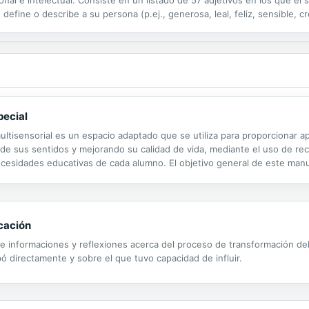
onal e intelectual. Consiste en un listado de 57 adjetivos en los que el
ine o describe a su persona (p.ej., generosa, leal, feliz, sensible, crea
tra de más de 8.000 casos. Sus resultados confirman sus...
pecial
ultisensorial es un espacio adaptado que se utiliza para proporcionar a
 de sus sentidos y mejorando su calidad de vida, mediante el uso de re
esidades educativas de cada alumno. El objetivo general de este manua
eterminar los usos y aplicaciones que un aula multisensorial tiene en el 
cación
 de informaciones y reflexiones acerca del proceso de transformación d
ó directamente y sobre el que tuvo capacidad de influir.