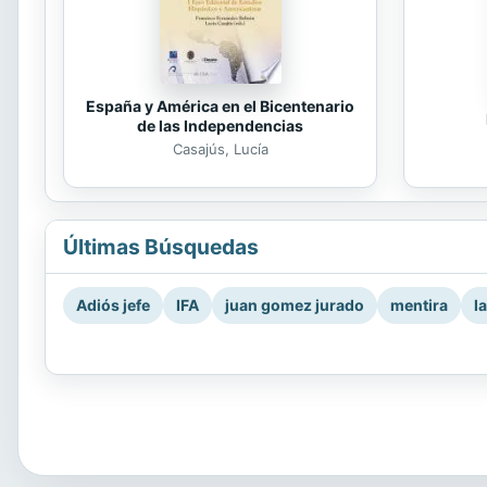
España y América en el Bicentenario
de las Independencias
Casajús, Lucía
Últimas Búsquedas
Adiós jefe
IFA
juan gomez jurado
mentira
l