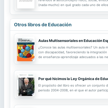
referidos al autoconcepto físico, social, emoci
(nada-mucho) en qué grado cada uno de ellos def
sido validado y tipificado en una amplia mues
Otros libros de Educación
Aulas Multisensoriales en Educación Es
¿Conoce las aulas multisensoriales? Un aula m
con discapacidad, favoreciendo la integración
de enseñanza-aprendizaje adecuados a las nec
conocimiento y las habilidades precisas para d
Por qué hicimos la Ley Orgánica de Edu
El propósito del libro es ofrecer un conjunto
periodo 2004-2008, en el que el autor particip