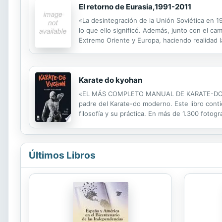
El retorno de Eurasia,1991-2011
«La desintegración de la Unión Soviética en 19
lo que ello significó. Además, junto con el camb
Extremo Oriente y Europa, haciendo realidad l
del término "Eurasia", desempolvándolo de las
Karate do kyohan
«EL MÁS COMPLETO MANUAL DE KARATE-DO» «Ka
padre del Karate-do moderno. Este libro contie
filosofía y su práctica. En más de 1.300 fotog
forma de Kumite (combate), Iai y las principal
Últimos Libros