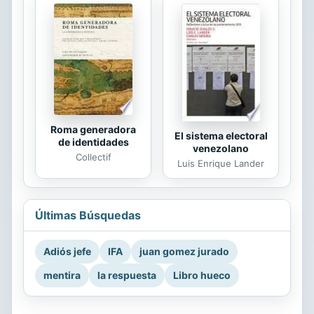
Roma generadora
El sistema electoral
de identidades
venezolano
Collectif
Luis Enrique Lander
Últimas Búsquedas
Adiós jefe
IFA
juan gomez jurado
mentira
la respuesta
Libro hueco