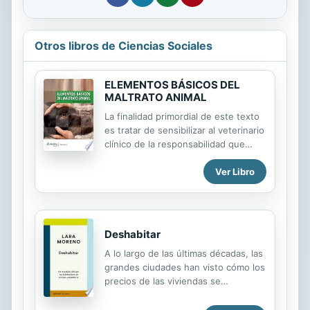
Otros libros de Ciencias Sociales
ELEMENTOS BÁSICOS DEL
MALTRATO ANIMAL
La finalidad primordial de este texto
es tratar de sensibilizar al veterinario
clínico de la responsabilidad que
tiene frente a situaciones
Ver Libro
compatibles de maltrato animal en su
ejercicio cotidiano.
Deshabitar
A lo largo de las últimas décadas, las
grandes ciudades han visto cómo los
precios de las viviendas se
disparaban y el mercado iba
expulsando poco a poco de los