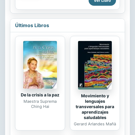
Ver Libro
total sinceridad en el trabajo. Pero
actuar como una persona que
promueve la inclusión en el ámbito
laboral no siempre resulta fácil. Este
Últimos Libros
libro te enseñará a ser más
empático, tolerante y consciente y
así contribuir a fomentar entornos de
trabajo más integradores y
saludables. La serie Inteligencia
Emocional de HBR ofrece una
selección de lecturas inteligentes y
esenciales sobre los aspectos
humanos de la vida...
De la crisis a la paz
Movimiento y
lenguajes
Maestra Suprema
transversales para
Ching Hai
aprendizajes
saludables
Gerard Arlandes Mañà