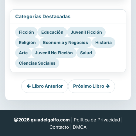
Categorías Destacadas
Ficción
Educación
Juvenil Ficción
Religión
Economía y Negocios
Historia
Arte
Juvenil No Ficción
Salud
Ciencias Sociales
Libro Anterior
Próximo Libro
@2026 guiadelgolfo.com
|
Política de Privacidad
|
Contacto
|
DMCA