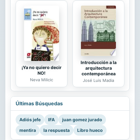
Introducción a la
¡Ya no quiero decir
arquitectura
NO!
contemporánea
Neva Milicic
José Luis Madia
Últimas Búsquedas
Adiós jefe
IFA
juan gomez jurado
mentira
la respuesta
Libro hueco