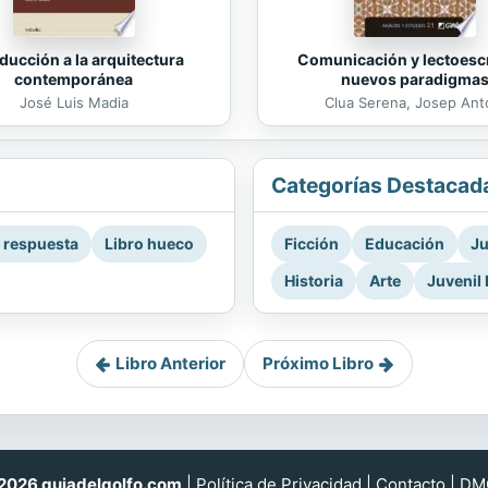
Comunicación y lectoescr
ducción a la arquitectura
nuevos paradigma
contemporánea
Clua Serena, Josep Ant
José Luis Madia
Categorías Destacad
a respuesta
Libro hueco
Ficción
Educación
Ju
Historia
Arte
Juvenil 
Libro Anterior
Próximo Libro
026 guiadelgolfo.com
|
Política de Privacidad
|
Contacto
|
DM