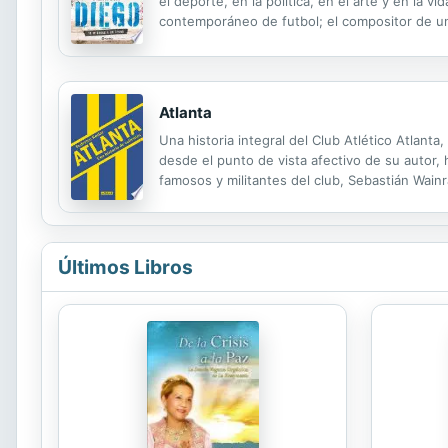
el deporte, en la política, en el arte y en la
contemporáneo de futbol; el compositor de un
en escribir una novela sobre futbol; la primera
Atlanta
Una historia integral del Club Atlético Atlant
desde el punto de vista afectivo de su autor, 
famosos y militantes del club, Sebastián Wainr
definitiva de Atlanta. Porque hace un recorri
Últimos Libros