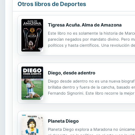
Otros libros de Deportes
Tigresa Acuña. Alma de Amazona
Este libro no es solamente la historia de Marce
parecían negados por mandato divino. Pero más 
políticos y hasta científicos. Una revolución 
practicar un deporte de combate, ni guantear
Diego, desde adentro
Diego desde adentro no es una nueva biograf
brillaba dentro y fuera de la cancha, basado 
Fernando Signorini. Este libro recorre la mej
Club en 1983 hasta su retirada de la selección
Planeta Diego
Planeta Diego explora a Maradona no únicamen