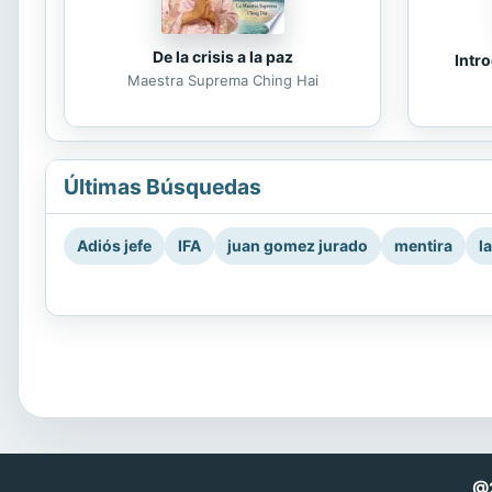
De la crisis a la paz
Intro
Maestra Suprema Ching Hai
Últimas Búsquedas
Adiós jefe
IFA
juan gomez jurado
mentira
l
@2