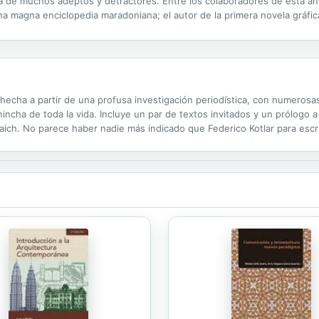
 vida de muchos adeptos y detractores. Entre los colaboradores de esta an
a magna enciclopedia maradoniana; el autor de la primera novela gráfic
 escritora argentina en publicar un libro sobre Maradona; periodistas de 
a, hecha a partir de una profusa investigación periodística, con numeros
hincha de toda la vida. Incluye un par de textos invitados y un prólogo
aich. No parece haber nadie más indicado que Federico Kotlar para escrib
do cronológico que abarca todas las anécdotas y todos los datos que...