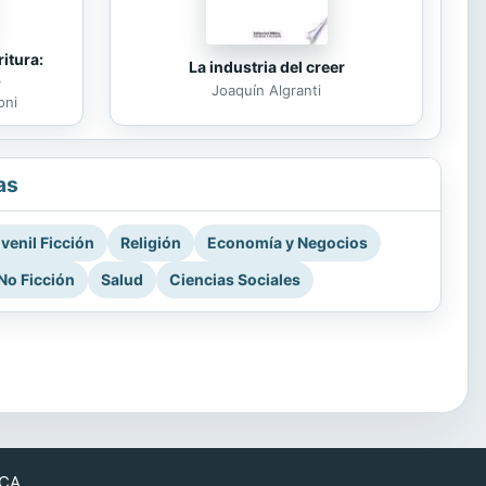
itura:
La industria del creer
s
Joaquín Algranti
oni
as
venil Ficción
Religión
Economía y Negocios
No Ficción
Salud
Ciencias Sociales
CA