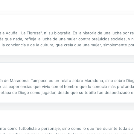
la Acuña, "La Tigresa", ni su biografía. Es la historia de una lucha por r
que nada, refleja la lucha de una mujer contra prejuicios sociales, y no
de la conciencia y de la cultura, que creía que una mujer, simplemente po
 contra un hombre, o en el mismo gimnasio que éstos. Fue...
ía de Maradona. Tampoco es un relato sobre Maradona, sino sobre Dieg
en las experiencias que vivió con el hombre que lo conoció más profund
or etapa de Diego como jugador, desde que su tobillo fue despedazado en
 argentina, en 1994, luego de que un control antidoping realizado durant
te como futbolista o personaje, sino como lo que fue durante toda su 