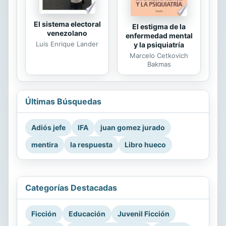
El sistema electoral
El estigma de la
venezolano
enfermedad mental
Luis Enrique Lander
y la psiquiatría
Marcelo Cetkovich
Bakmas
Últimas Búsquedas
Adiós jefe
IFA
juan gomez jurado
mentira
la respuesta
Libro hueco
Categorías Destacadas
Ficción
Educación
Juvenil Ficción