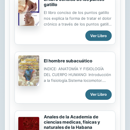
gatillo
El libro conciso de los puntos gatillo
nos explica la forma de tratar el dolor
crónico a través de los puntos gatillo
(nódulos sensibles y dolorosos que
Ver Libro
se forman en las fibras musculares y
los tejidos conectivos). Destinado
tanto a estudiantes como a
fisioterapeutas, osteópatas y demás
profesionales relacionados con la
El hombre subacuático
salud, este completo manual
INDICE: ANATOMÍA Y FISIOLOGÍA
presenta informaciones útiles sobre
DEL CUERPO HUMANO: Introducción
los puntos gatillo en relación con los
a la fisiología.Sistema locomotor.
principales músculos esqueléticos
Sistema cardiocirculatorio. Sistema
que son el foco del masaje, el trabajo
respiratorio. Nutrición y
corporal y la terapia física. En los
Ver Libro
metabolismo. Sistema excretor.
primeros seis capítulos se ofrece
Sistema endocrino. Sistema
una base sólida de ...
nervioso. Órganos de los sentidos.
La piel: órgano del tacto. Regulación
Anales de la Academia de
térmica. ADAPTACIÓN DEL CUERPO
ciencias medicas, físicas y
HUMANO AL BUCEO: Nociones de
naturales de la Habana