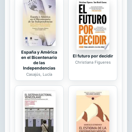
evolución epidemiológica de la
mayoría de enfermedades pone de
manifiesto que mucho antes de la
generalización de los programas de
vacunación, la morbi-mortalidad
había disminuido...
España y América
El futuro por decidir
en el Bicentenario
Christiana Figueres
de las
Independencias
Casajús, Lucía