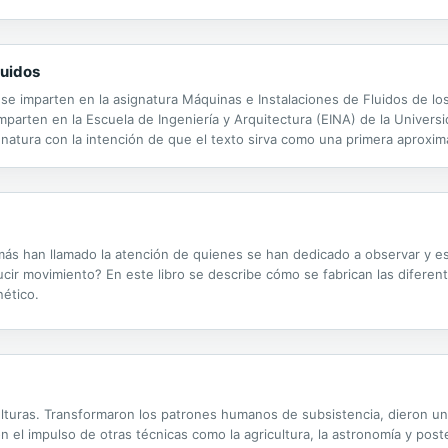
e la ciencia no produce verdad incuestionable, sino que su producto pu
luidos
 se imparten en la asignatura Máquinas e Instalaciones de Fluidos de lo
imparten en la Escuela de Ingeniería y Arquitectura (EINA) de la Univer
gnatura con la intención de que el texto sirva como una primera aproxim
s han llamado la atención de quienes se han dedicado a observar y es
cir movimiento? En este libro se describe cómo se fabrican las diferente
nético.
lturas. Transformaron los patrones humanos de subsistencia, dieron un
 el impulso de otras técnicas como la agricultura, la astronomía y poste