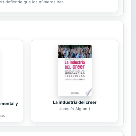
erett defiende que los números han
mo los ojos...
La industria del creer
 mental y
Joaquín Algranti
mas