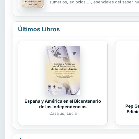
sumerios, egipcios...), esenciales del saber 
cambiado directa o indirectamente las culturas
Últimos Libros
España y América en el Bicentenario
Pep Gu
de las Independencias
Edici
Casajús, Lucía