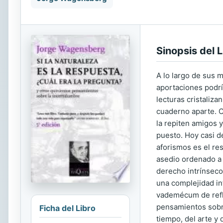
Sinopsis del L
A lo largo de sus 
aportaciones podrí
lecturas cristaliza
cuaderno aparte. C
la repiten amigos 
puesto. Hoy casi d
aforismos es el re
asedio ordenado a 
derecho intrínseco 
una complejidad inf
vademécum de refl
pensamientos sobre
Ficha del Libro
tiempo, del arte y