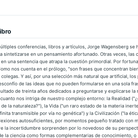
ibro
múltiples conferencias, libros y artículos, Jorge Wagensberg se
a sintetizarse en un pensamiento afortunado. Otras veces, las c
n en una sentencia que atrapa la cuestión primordial. Por fortuna
omo nos cuenta en el prólogo, "son frases que concentran bien 
y colegas. Y así, por una selección más natural que artificial,
esconfío de las ideas que no pueden formularse en una sola fras
sultado de treinta años dedicados a preguntarse y explicarse la 
cuanto nos intriga de nuestro complejo entorno: la Realidad ("¿
de la naturaleza?"), la Vida ("un raro estado de la materia inert
inita transmisible por vía no genética") y la Civilización ("la éti
exiones autosuficientes, por momentos pequeño tratado con mí
 la incertidumbre sorprenden por lo novedoso de su perspectiv
 de la ciencia como formas complementarias de conocimiento, o 