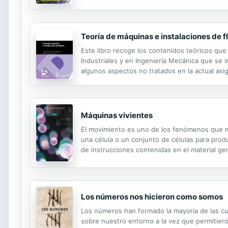
mientras no sean refutados. Lo que implica qu
Teoría de máquinas e instalaciones de f
Este libro recoge los contenidos teóricos que
Industriales y en Ingeniería Mecánica que se 
algunos aspectos no tratados en la actual asi
de las instalaciones de fluidos
Máquinas vivientes
El movimiento es uno de los fenómenos que má
una célula o un conjunto de células para produ
de instrucciones contenidas en el material ge
Los números nos hicieron como somos
Los números han formado la mayoría de las cu
sobre nuestro entorno a la vez que permitieron