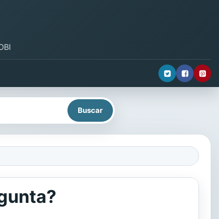
OBI
egunta?