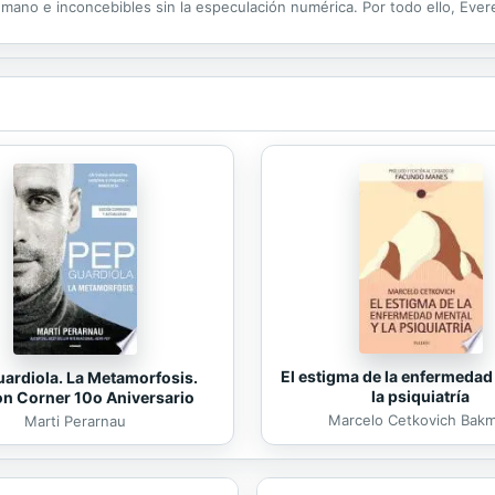
humano e inconcebibles sin la especulación numérica. Por todo ello, Ev
 y el saber humano, tanto en su vertiente social como espiritual. Así co
El estigma de la enfermedad
ardiola. La Metamorfosis.
la psiquiatría
on Corner 10o Aniversario
Marcelo Cetkovich Bak
Marti Perarnau