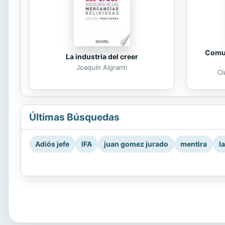
Comun
La industria del creer
Joaquín Algranti
Cl
Últimas Búsquedas
Adiós jefe
IFA
juan gomez jurado
mentira
l