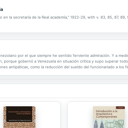
ia
o en la secretaría de la Real academía," 1922-29, with v. 83, 85, 87, 89, 
venezolano por el que siempre he sentido ferviente admiración. Y a me
n, porque gobernó a Venezuela en situación crítica y supo superar tod
nes antipáticas, como la reducción del sueldo del funcionariado a los 
ida, complementadas con otras que consideró adecuadas para devolverle