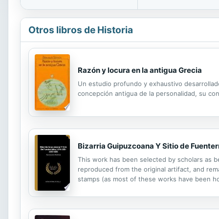
Otros libros de Historia
Razón y locura en la antigua Grecia
Un estudio profundo y exhaustivo desarrollado 
concepción antigua de la personalidad, su con
Bizarria Guipuzcoana Y Sitio de Fuent
This work has been selected by scholars as bei
reproduced from the original artifact, and rema
stamps (as most of these works have been hous
domain in the United States of America, and po