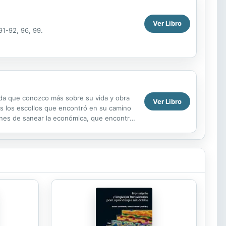
Ver Libro
91-92, 96, 99.
dida que conozco más sobre su vida y obra
Ver Libro
os los escollos que encontró en su camino
fines de sanear la económica, que encontró
 ...