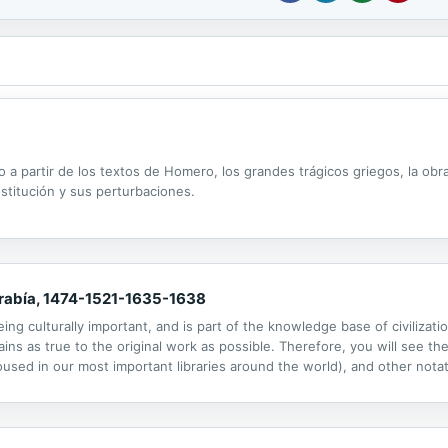
a partir de los textos de Homero, los grandes trágicos griegos, la obra
stitución y sus perturbaciones.
errabía, 1474-1521-1635-1638
ng culturally important, and is part of the knowledge base of civilizat
ins as true to the original work as possible. Therefore, you will see the
ed in our most important libraries around the world), and other notatio
ssibly other nations. Within the United States, you may freely copy and