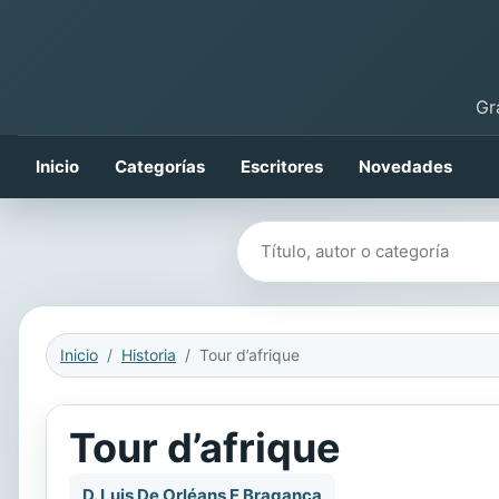
Gr
Inicio
Categorías
Escritores
Novedades
Buscar libros
Inicio
Historia
Tour d’afrique
Tour d’afrique
D. Luis De Orléans E Bragança