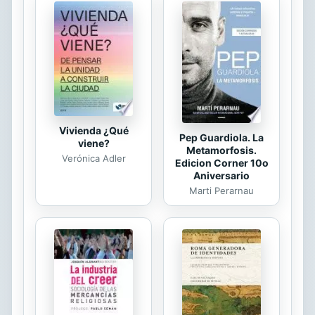
romanticismo y su alejamiento del
materialismo hacen de Algo un libro
de poesía diferente, rompedor, que
levantó pasiones populares y
desdenes en la Academia. Joaquim
Bartrina (Reus, 1850-1880) fue poeta
y escritor catalán. Dedicó su poco...
Vivienda ¿Qué
Pep Guardiola. La
viene?
Metamorfosis.
Verónica Adler
Edicion Corner 10o
Aniversario
Marti Perarnau