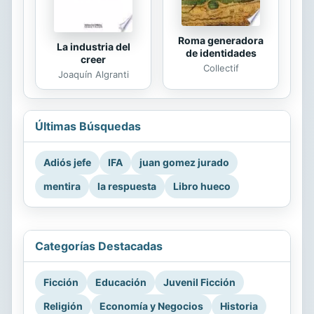
Roma generadora
La industria del
de identidades
creer
Collectif
Joaquín Algranti
Últimas Búsquedas
Adiós jefe
IFA
juan gomez jurado
mentira
la respuesta
Libro hueco
Categorías Destacadas
Ficción
Educación
Juvenil Ficción
Religión
Economía y Negocios
Historia