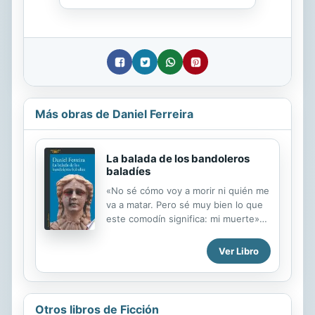
Más obras de Daniel Ferreira
La balada de los bandoleros
baladíes
«No sé cómo voy a morir ni quién me
va a matar. Pero sé muy bien lo que
este comodín significa: mi muerte»
En esta novela, la primera de
Pentalogía de Colombia, Daniel
Ver Libro
Ferreira indaga en los orígenes de la
violencia a través de cuatro
personajes rodeados de muerte y
devastación: dos amigos
Otros libros de Ficción