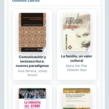
Últimos Libros
simplemente, un hombre de
montaña. Ahora, le debo a mi amigo
proteger a su hermana. Excepto que
estar cerca de Indi hace trizas mi
determinación, ya que me tienta a
cada paso. Cada día es un tormento
insoportable; y mi honor, mi fuerza
de voluntad, ...están a punto de
estallar. Bienvenidos a Alfa...
La familia, un valor
Comunicación y
cultural
lectoescritura:
nuevos paradigmas
María Del Pilar
Zeledón Ruiz
Clua Serena, Josep
Antoni