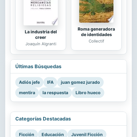
Roma generadora
La industria del
de identidades
creer
Collectif
Joaquín Algranti
Últimas Búsquedas
Adiós jefe
IFA
juan gomez jurado
mentira
la respuesta
Libro hueco
Categorías Destacadas
Ficción
Educación
Juvenil Ficción