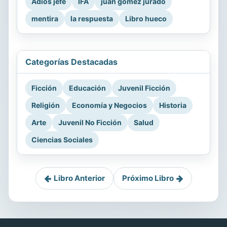
Adiós jefe
IFA
juan gomez jurado
mentira
la respuesta
Libro hueco
Categorías Destacadas
Ficción
Educación
Juvenil Ficción
Religión
Economía y Negocios
Historia
Arte
Juvenil No Ficción
Salud
Ciencias Sociales
Libro Anterior
Próximo Libro