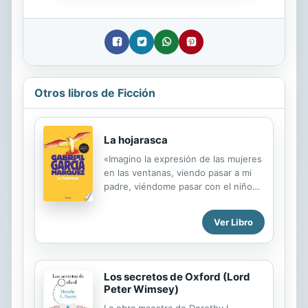
Otros libros de Ficción
La hojarasca
«Imagino la expresión de las mujeres
en las ventanas, viendo pasar a mi
padre, viéndome pasar con el niño
detrás de una caja mortuoria en cuyo
interior se va pudriendo la única
Ver Libro
persona a quien el pueblo había
querido ver así, conducido al
cementerio en medio de un
implacable abandono, seguida por las
Los secretos de Oxford (Lord
tres personas que decidieron hacer
Peter Wimsey)
la obra de misericordia que ha de ser
La obra maestra de Dorothy L.