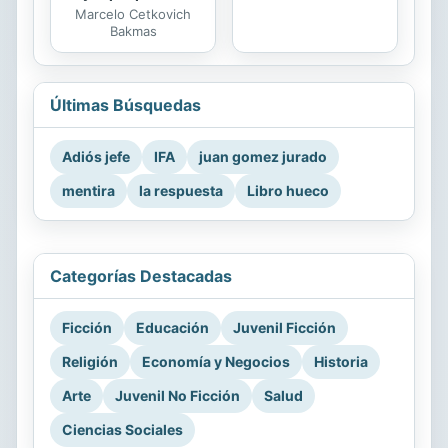
Marcelo Cetkovich
Bakmas
Últimas Búsquedas
Adiós jefe
IFA
juan gomez jurado
mentira
la respuesta
Libro hueco
Categorías Destacadas
Ficción
Educación
Juvenil Ficción
Religión
Economía y Negocios
Historia
Arte
Juvenil No Ficción
Salud
Ciencias Sociales