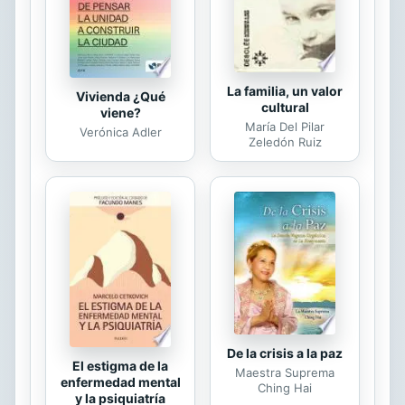
autor recrea con su peculiar e...
La familia, un valor
Vivienda ¿Qué
cultural
viene?
María Del Pilar
Verónica Adler
Zeledón Ruiz
De la crisis a la paz
El estigma de la
Maestra Suprema
enfermedad mental
Ching Hai
y la psiquiatría