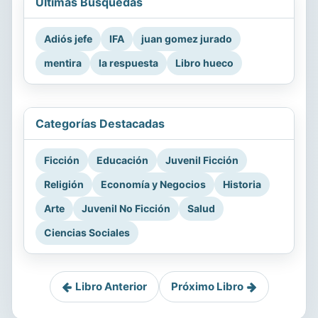
Últimas Búsquedas
Adiós jefe
IFA
juan gomez jurado
mentira
la respuesta
Libro hueco
Categorías Destacadas
Ficción
Educación
Juvenil Ficción
Religión
Economía y Negocios
Historia
Arte
Juvenil No Ficción
Salud
Ciencias Sociales
Libro Anterior
Próximo Libro