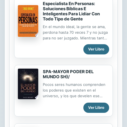
Especialista En Personas:
Soluciones Bíblicas E
Inteligentes Para Lidiar Con
Todo Tipo de Gente
En el mundo ideal, la gente se ama,
perdona hasta 70 veces 7 y no juzga
para no ser juzgado. Mientras tanto,
en el mundo real, los amigos
Ver Libro
cercanos pueden tener envidia, los
miembros de la familia difunden
chismes y los menos esperados nos
abandonan. El mundo real muestra
SPA-MAYOR PODER DEL
que el verdadero desafío es
MUNDO SH)/
gestionar al otro. Necesitas que la
gente sea feliz. Invierte en ellos,
Pocos seres humanos comprenden
aprende a ver lo mejor de cada uno y
los poderes que existen en el
aprende aquí cómo no esperar algo a
universo, y los que develen ese
cambio y aún así encontrar
misterio marcar�n su generaci�n.
satisfacción y felicidad en tus
La fusi�n de los 10 poderes m�s
Ver Libro
relaciones. Comprender al otro es el
notables permitir� que el mayor
primer paso para lograr grandes
poder del mundo surja en usted.
amistades y grandes...
�Qu� pasa cuando algunos