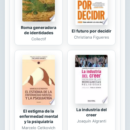
cocina, estufa para vivienda, estufa
industrial, y horno para pan y pizza,
se quiere dar una...
Roma generadora
El futuro por decidir
de identidades
Christiana Figueres
Collectif
La industria del
El estigma de la
creer
enfermedad mental
Joaquín Algranti
y la psiquiatría
Marcelo Cetkovich