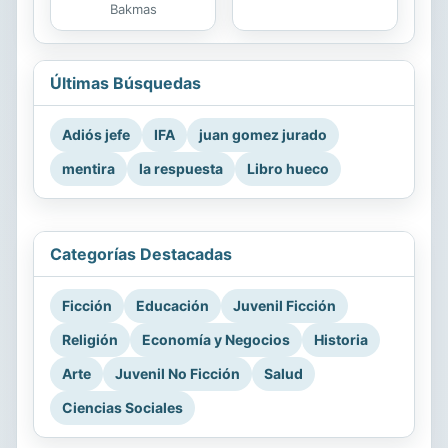
Bakmas
Últimas Búsquedas
Adiós jefe
IFA
juan gomez jurado
mentira
la respuesta
Libro hueco
Categorías Destacadas
Ficción
Educación
Juvenil Ficción
Religión
Economía y Negocios
Historia
Arte
Juvenil No Ficción
Salud
Ciencias Sociales