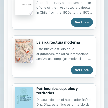
A detailed study and documentation
of one of the most noted architects
in Chile from the 1920s to the 1970s.
The study puts his work into context
of the social environment of Chile
Ver Libro
during those years. The architecture
of Munizaga encompassed
residential, commericial and public
buildings that included theaters and
La arquitectura moderna
multi-family dwellings.
Este nuevo estudio de la
arquitectura moderna internacional
analiza las complejas motivaciones
que impulsaron este movimiento
revolucionario y valora sus triunfos y
Ver Libro
sus fracasos. Se reexamina asimismo
la obra de los principales arquitectos
del período, como Frank Lloyd
Wright, Adolf Loos, Le Corbusier y
Patrimonios, espacios y
Mies van der Rohe, a la vez que se
territorios
arroja nueva luz sobre su papel como
De acuerdo con el historiador Rafael
maestros reconocidos. Alan
Díaz Díaz, este libro es un tejido de
Colquhoun analiza la evolución de