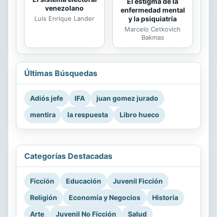
El estigma de la
venezolano
enfermedad mental
Luis Enrique Lander
y la psiquiatría
Marcelo Cetkovich
Bakmas
Últimas Búsquedas
Adiós jefe
IFA
juan gomez jurado
mentira
la respuesta
Libro hueco
Categorías Destacadas
Ficción
Educación
Juvenil Ficción
Religión
Economía y Negocios
Historia
Arte
Juvenil No Ficción
Salud