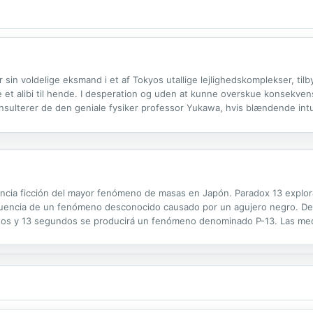
sin voldelige eksmand i et af Tokyos utallige lejlighedskomplekser, til
e et alibi til hende. I desperation og uden at kunne overskue konsekve
 konsulterer de den geniale fysiker professor Yukawa, hvis blændende intui
mp mellem fysikeren og matematik­læreren. Kan Yukawas egen...
iencia ficción del mayor fenómeno de masas en Japón. Paradox 13 explo
cuencia de un fenómeno desconocido causado por un agujero negro. Debid
nutos y 13 segundos se producirá un fenómeno denominado P-13. Las med
era los científicos saben exactamente en qué consistirá dicho fenómeno 