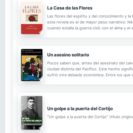
La Casa de las Flores
Las flores del espíritu y del conocimiento y 
esta novela es el de mayor peso narrativo: Né
cuando estalla la guerra civil; con el alma y 
indómita heroína, Gloria, brava miliciana, ama
Un asesino solitario
Pocos saben que, antes del asesinato del can
ciudad distinta del Pacífico. Este hecho signif
sufrió otra debacle económica. Entre los que 
manipulador de un sistema al que sirve con re
Un golpe a la puerta del Cortijo
"Un golpe a la puerta del Cortijo" (título orig