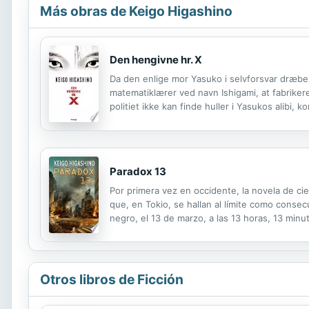
Más obras de Keigo Higashino
Den hengivne hr. X
Da den enlige mor Yasuko i selvforsvar dræber 
matematiklærer ved navn Ishigami, at fabriker
politiet ikke kan finde huller i Yasukos alibi,
sager. Det fører til en sofistikeret hjerne­ka
Paradox 13
Por primera vez en occidente, la novela de c
que, en Tokio, se hallan al límite como conse
negro, el 13 de marzo, a las 13 horas, 13 mi
estudian en el más absoluto secreto. Ni siqui
Otros libros de Ficción