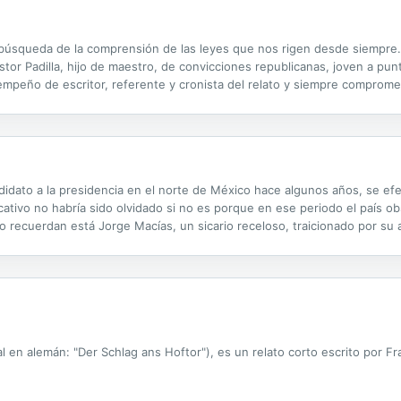
la búsqueda de la comprensión de las leyes que nos rigen desde siempre.
stor Padilla, hijo de maestro, de convicciones republicanas, joven a pun
el empeño de escritor, referente y cronista del relato y siempre comprom
nte de Carmelo Mayorga, profesor del Instituto de Teruel,...
didato a la presidencia en el norte de México hace algunos años, se ef
icativo no habría sido olvidado si no es porque en ese periodo el país ob
lo recuerdan está Jorge Macías, un sicario receloso, traicionado por su 
ncoroso cinismo. A medida que Macías se interna en un territorio que se
inal en alemán: "Der Schlag ans Hoftor"), es un relato corto escrito por F