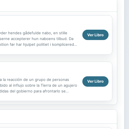
byder hendes gådefulde nabo, en stille
Ver Libro
nserne accepterer hun naboens tilbud. Da
tion før har hjulpet politiet i komplicerede
ra la reacción de un grupo de personas
Ver Libro
o al influjo sobre la Tierra de un agujero
idas del gobierno para afrontarlo se
y sus...