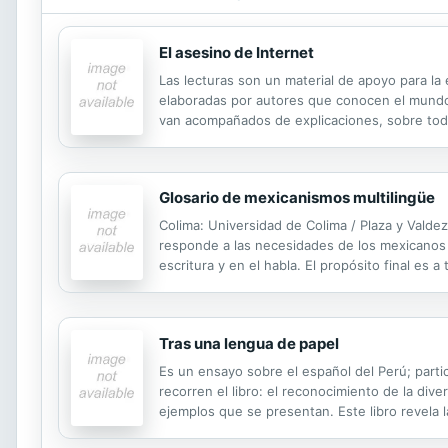
El asesino de Internet
Las lecturas son un material de apoyo para la
elaboradas por autores que conocen el mundo d
van acompañados de explicaciones, sobre todo 
lecturas se han clasificado en cuatro niveles d
Glosario de mexicanismos multilingüe
Colima: Universidad de Colima / Plaza y Vald
responde a las necesidades de los mexicanos y
escritura y en el habla. El propósito final es 
interesarse en él. La ganancia para los invest
Tras una lengua de papel
Es un ensayo sobre el español del Perú; parti
recorren el libro: el reconocimiento de la div
ejemplos que se presentan. Este libro revela l
durante la Colonia.