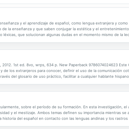
 enseñanza y el aprendizaje de español, como lengua extranjera y como 
e la enseñanza y que saben conjugar la estética y el entretenimiento c
léxicas, que solucionan algunas dudas en el momento mismo de la lectu
e dificultad que se han establecido atendiendo al grado de riqueza léxica
ez, 2012. 1st ed. 8vo, wrps, 634 p. New Paperback 9786074024623 Este 
 de los extranjeros para conocer, definir el uso de la comunicación cot
a través del glosario de uso práctico, facilitar a cualquier hablante hisp
igadores, por supuesto, está en observar similitudes, evoluciones y...
cularmente, sobre el período de su formación. En esta investigación, el
ersidad y el mestizaje. Ambos temas definen su importancia mientras se a
a historia del español en contacto con las lenguas andinas y los rastro