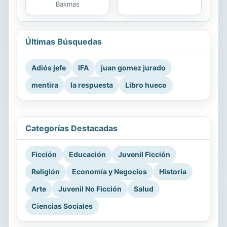
Bakmas
Últimas Búsquedas
Adiós jefe
IFA
juan gomez jurado
mentira
la respuesta
Libro hueco
Categorías Destacadas
Ficción
Educación
Juvenil Ficción
Religión
Economía y Negocios
Historia
Arte
Juvenil No Ficción
Salud
Ciencias Sociales