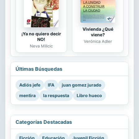
Vivienda ¿Qué
¡Ya no quiero decir
viene?
NO!
Verónica Adler
Neva Milicic
Últimas Búsquedas
Adiós jefe
IFA
juan gomez jurado
mentira
la respuesta
Libro hueco
Categorías Destacadas
Ficción
Educación
Juvenil Ficción