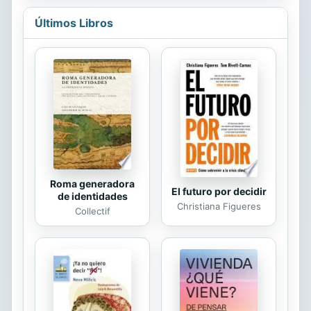
of Celestina and of the Cancioneros.
In this volume, nineteen of her
Últimos Libros
academic admirers have contributed
original chapters in her honour,
mostly on these same topics, under
the editorship of the Hispanist
Joseph T. Snow and Professor
Severin’s Liverpool colleague Roger
Wright. The contributors are: Rafael
Beltran, Patrizia Botta, Alan
Deyermond, Louise ...
Roma generadora
El futuro por decidir
de identidades
Christiana Figueres
Collectif