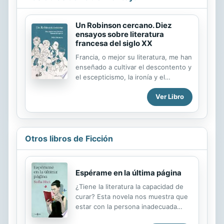
Un Robinson cercano. Diez
ensayos sobre literatura
francesa del siglo XX
Francia, o mejor su literatura, me han
enseñado a cultivar el descontento y
el escepticismo, la ironía y el
asombro, la sed del viaje y el saber
Ver Libro
enciclopédico, la tolerancia hacia los
otros pero también la indignación
hacia ellos. Los ensayos que
conforman este libro son una
conversación personal con libros y
Otros libros de Ficción
autores franceses que quiero. El
periodo que reúne su escritura
abarca la manera en que ese afecto
Espérame en la última página
ha crecido. Las reflexiones se han
¿Tiene la literatura la capacidad de
construido con cierta lentitud y las
curar? Esta novela nos muestra que
ha estimulado el carácter de cada
estar con la persona inadecuada
obra leída. De algún modo, su
puede convertirnos en inadecuados
esencia es polifacética y su estilo...