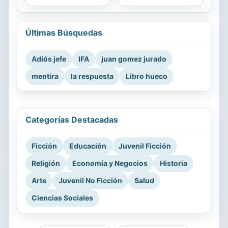
Últimas Búsquedas
Adiós jefe
IFA
juan gomez jurado
mentira
la respuesta
Libro hueco
Categorías Destacadas
Ficción
Educación
Juvenil Ficción
Religión
Economía y Negocios
Historia
Arte
Juvenil No Ficción
Salud
Ciencias Sociales