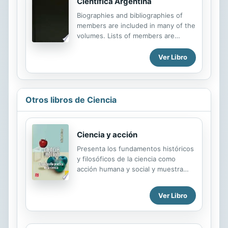
Científica Argentina
Biographies and bibliographies of
members are included in many of the
volumes. Lists of members are
usually given on covers of the
numbers.
Ver Libro
Otros libros de Ciencia
Ciencia y acción
Presenta los fundamentos históricos
y filosóficos de la ciencia como
acción humana y social y muestra
cómo funciona en la práctica su
aplicación concreta en diferentes
Ver Libro
aspectos: comunicación de la
ciencia, investigación clínica, política
ambiental, filosofía de la informática