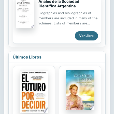
Anales de la Sociedad
canal de YouTube. En este libro
Científica Argentina
quiero presentarlas un compendio
de las ideas más equivocadas que se
Biographies and bibliographies of
tienen sobre el espacio o, en otras
members are included in many of the
palabras, ¡LAS MENTIRAS MÁS
volumes. Lists of members are
GRANDES DEL UNIVERSO!!! Bueno,
usually given on covers of the
tal vez eso es un poco exagerado.
numbers.
Ver Libro
Tal vez existan alienígenas más...
Últimos Libros