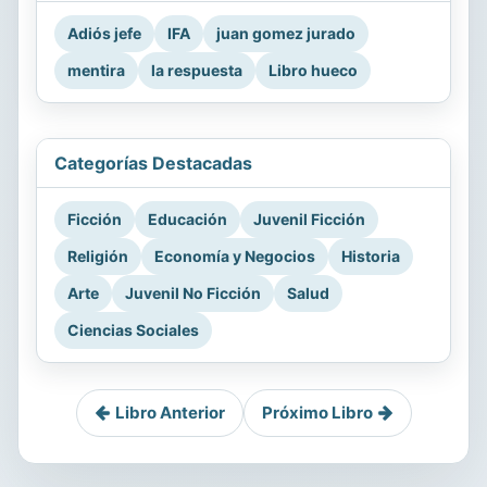
Adiós jefe
IFA
juan gomez jurado
mentira
la respuesta
Libro hueco
Categorías Destacadas
Ficción
Educación
Juvenil Ficción
Religión
Economía y Negocios
Historia
Arte
Juvenil No Ficción
Salud
Ciencias Sociales
Libro Anterior
Próximo Libro