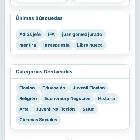
Últimas Búsquedas
Adiós jefe
IFA
juan gomez jurado
mentira
la respuesta
Libro hueco
Categorías Destacadas
Ficción
Educación
Juvenil Ficción
Religión
Economía y Negocios
Historia
Arte
Juvenil No Ficción
Salud
Ciencias Sociales