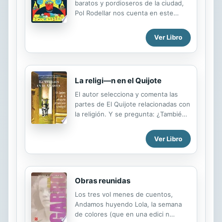
baratos y pordioseros de la ciudad,
Pol Rodellar nos cuenta en este
diario de crecimiento su idilio tardío
con Carrer Parlament,
Ver Libro
probablemente la calle barcelonesa
más entregada a la gentrificación.
Rodeado de vermuts caseros a
precios desorbitados, bocadillos de
La religi—n en el Quijote
aguacate, yayos desahuciados,
paredes de ladrillo visto,
El autor selecciona y comenta las
heroinómanos con jerseys de lana y
partes de El Quijote relacionadas con
cervezas artesanas, el ya-no-tan-
la religión. Y se pregunta: ¿También
joven periodista y músico se ve
es Don Quijote de la Mancha
obligado a enfrentar una cruda
predicador y teólogo?
Ver Libro
realidad: su ciudad ha cambiado
tanto como él ha envejecido. Con
una mirada crítica y autoparódica,
con ...
Obras reunidas
Los tres vol menes de cuentos,
Andamos huyendo Lola, la semana
de colores (que en una edici n