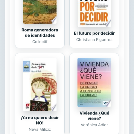
Para el lector de hoy será de gran
interés leer sus juicios de entonces,
algunos muy avanzados para...
Roma generadora
El futuro por decidir
de identidades
Christiana Figueres
Collectif
Vivienda ¿Qué
¡Ya no quiero decir
viene?
NO!
Verónica Adler
Neva Milicic