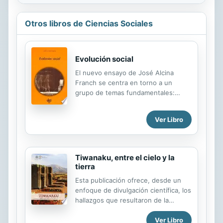
Otros libros de Ciencias Sociales
Evolución social
El nuevo ensayo de José Alcina
Franch se centra en torno a un
grupo de temas fundamentales:
historia y evolución, evolución y
progreso, origen del poder político,
Ver Libro
adaptación ecológica, etc. La primera
parte del libro, subtitulada «Teoría»,
destaca esencialmente el papel de la
ideología y la política en el
Tiwanaku, entre el cielo y la
evolucionismo sociocultural,
tierra
analizándose desde esta perspectiva
Esta publicación ofrece, desde un
pares de conceptos como
enfoque de divulgación científica, los
primitivismo y modernización, simple
hallazgos que resultaron de la
y complejo, unilinealidad y
aplicación en Tiwanaku (Bolivia) de
multilinealidad, tradición y progreso,
Ver Libro
las más modernas técnicas de
adaptación ecológica y conservación,