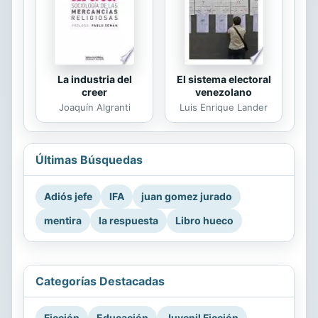
La industria del
El sistema electoral
creer
venezolano
Joaquín Algranti
Luis Enrique Lander
Últimas Búsquedas
Adiós jefe
IFA
juan gomez jurado
mentira
la respuesta
Libro hueco
Categorías Destacadas
Ficción
Educación
Juvenil Ficción