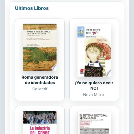
aparece todavía como un completo
Últimos Libros
desorden, con una gran cantidad de
cargos que por el momento no han
sido asignados; cambios frecuentes
de asesores, incluidos los principales
encargados de las relaciones
exteriores y la seguridad nacional;
muchas políticas no explicitadas, con
graves conflictos internos que se
prolongan desde...
Roma generadora
de identidades
¡Ya no quiero decir
NO!
Collectif
Neva Milicic