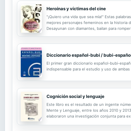
Heroínas y víctimas del cine
"¡Quiero una vida que sea mía!" Estas palabra
mejores personajes femeninos en la historia d
Desayunan con diamantes, bailan para romper 
levantarse. Medio centenar de mujeres que han
Diccionario español-bubi / bubi-españo
El primer gran diccionario español-bubi-españ
indispensable para el estudio y uso de ambas
Cognición social y lenguaje
Este libro es el resultado de un ingente númer
Mente y Lenguaje, entre los años 2010 y 2013.
elaboraron una investigación conjunta para expli
evolución tanto de los procesos de cognición s