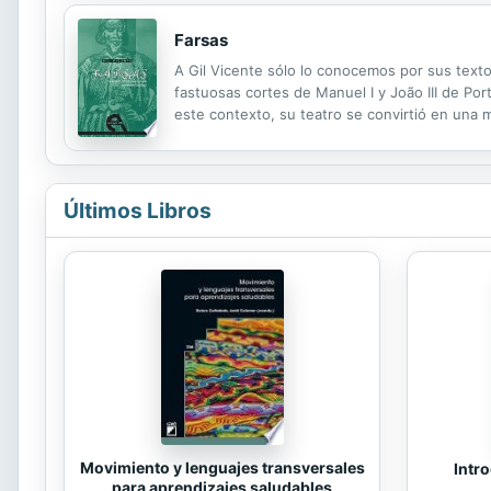
Farsas
A Gil Vicente sólo lo conocemos por sus texto
fastuosas cortes de Manuel I y João III de Port
este contexto, su teatro se convirtió en una m
Hanna Arendt. Las farsas de Gil Vicente aquí 
Últimos Libros
Movimiento y lenguajes transversales
Intro
para aprendizajes saludables