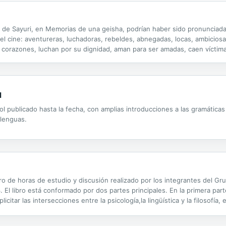
s de Sayuri, en Memorias de una geisha, podrían haber sido pronunciada
el cine: aventureras, luchadoras, rebeldes, abnegadas, locas, ambiciosa
corazones, luchan por su dignidad, aman para ser amadas, caen víctim
 conquistado el mundo a través de la pantalla: Gilda, Lola-Lola, Anna K
l
ol publicado hasta la fecha, con amplias introducciones a las gramática
 lenguas.
o de horas de estudio y discusión realizado por los integrantes del Grup
 El libro está conformado por dos partes principales. En la primera pa
citar las intersecciones entre la psicología,la lingüística y la filosofía,
ocial como del lenguaje. Esta primera parte tiene como finalidad...