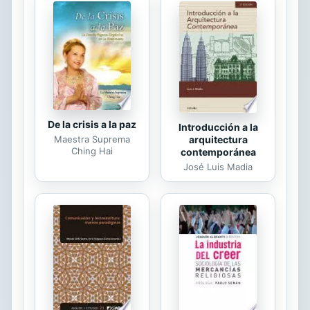
que se vuelven peligrosas o pierden
la cabeza. Tras la pista de estas
muertes van par de seres de lo más
curioso: Eliasz, un taciturno agente
militar, y su...
De la crisis a la paz
Introducción a la
arquitectura
Maestra Suprema
Ching Hai
contemporánea
José Luis Madia