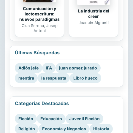
Comunicación y
La industria del
lectoescritura:
creer
nuevos paradigmas
Joaquín Algranti
Clua Serena, Josep
Antoni
Últimas Búsquedas
Adiós jefe
IFA
juan gomez jurado
mentira
la respuesta
Libro hueco
Categorías Destacadas
Ficción
Educación
Juvenil Ficción
Religión
Economía y Negocios
Historia