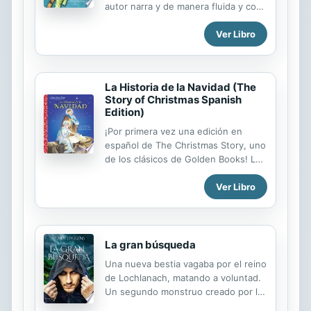
autor narra y de manera fluida y con
mismo nombre, La Bella Durmiente
alguna dosis de suspenso, ternura y
es un clásico lleno de magia e intriga
Ver Libro
moción, divertidas historias de
que ...
animales salvajes, reptiles y otros,
como Camilo, el Caimán Llanero,
obligado por la contaminación y los
La Historia de la Navidad (The
cazadores a “huir” constantemente
Story of Christmas Spanish
durante su propia hábitat.
Edition)
¡Por primera vez una edición en
español de The Christmas Story, uno
de los clásicos de Golden Books! La
traducción al español de The
Ver Libro
Christmas Story —la venerada
historia de la Natividad, ilustrada por
Eloise Wilkin—brinda la oportunidad a
más de 37 millones de
hispanohablantes que residen en
La gran búsqueda
Estados Unidos de disfrutar de la
Una nueva bestia vagaba por el reino
maravillosa experiencia de leer este
de Lochlanach, matando a voluntad.
clásico de Golden Books. Traducida
Un segundo monstruo creado por las
al español por una de las figuras más
manos de Rozaria Rocato, nieta del