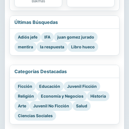
Bakmas
Últimas Búsquedas
Adiós jefe
IFA
juan gomez jurado
mentira
la respuesta
Libro hueco
Categorías Destacadas
Ficción
Educación
Juvenil Ficción
Religión
Economía y Negocios
Historia
Arte
Juvenil No Ficción
Salud
Ciencias Sociales