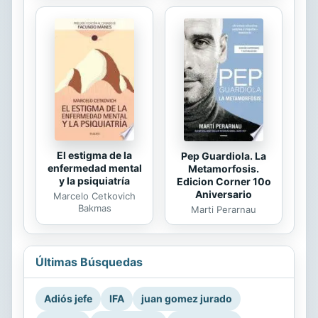
El estigma de la
Pep Guardiola. La
enfermedad mental
Metamorfosis.
y la psiquiatría
Edicion Corner 10o
Aniversario
Marcelo Cetkovich
Bakmas
Marti Perarnau
Últimas Búsquedas
Adiós jefe
IFA
juan gomez jurado