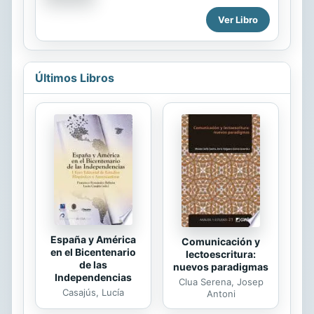
nightingale, green leaves, and a
tan malas las abejas? Una divertida
great bunch of goose feathers.
Ver Libro
historia con la que los lectores
podrán interactuar mientras prueban
todos los gestos con los que
ahuyentar a una...
Últimos Libros
España y América
Comunicación y
en el Bicentenario
lectoescritura:
de las
nuevos paradigmas
Independencias
Clua Serena, Josep
Casajús, Lucía
Antoni