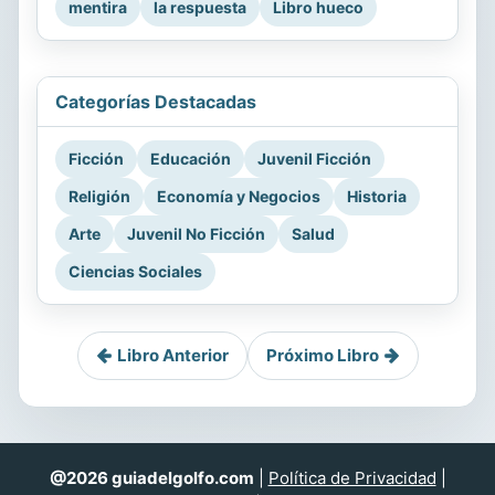
mentira
la respuesta
Libro hueco
Categorías Destacadas
Ficción
Educación
Juvenil Ficción
Religión
Economía y Negocios
Historia
Arte
Juvenil No Ficción
Salud
Ciencias Sociales
Libro Anterior
Próximo Libro
@2026 guiadelgolfo.com
|
Política de Privacidad
|