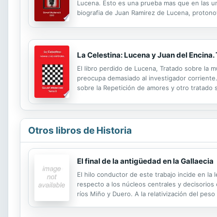
Lucena. Esto es una prueba mas que en las un
biografia de Juan Ramirez de Lucena, protonot
Bartolome Jose Gallardo que uso por primera 
La Celestina: Lucena y Juan del Encina. 
El libro perdido de Lucena, Tratado sobre la 
preocupa demasiado al investigador corriente
sobre la Repetición de amores y otro tratado 
una obra a Diego de Acevedo puede implicar 
Otros libros de Historia
El final de la antigüedad en la Gallaecia
El hilo conductor de este trabajo incide en la
respecto a los núcleos centrales y decisorios 
ríos Miño y Duero. A la relativización del peso
contexto de los conocidos como procesos de e