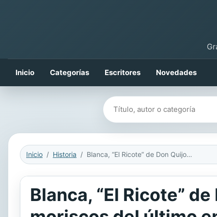
Gr
Inicio
Categorías
Escritores
Novedades
Buscar libros
Inicio
Historia
Blanca, “El Ricote” de Don Quijote. Expulsión y regreso de los moriscos del último enclave islámico más grande de España. Años 1613-1654. Tomo II.
Blanca, “El Ricote” de
moriscos del último 