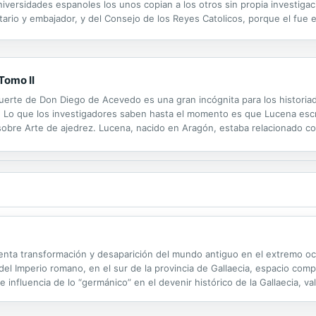
iversidades espanoles los unos copian a los otros sin propia investiga
ario y embajador, y del Consejo de los Reyes Catolicos, porque el fue e
vez el nombre de Luis de Lucena en 1888 y desde entonces todos copiar
Tomo II
muerte de Don Diego de Acevedo es una gran incógnita para los historia
. Lo que los investigadores saben hasta el momento es que Lucena escr
sobre Arte de ajedrez. Lucena, nacido en Aragón, estaba relacionado co
algo destacado. Seguramente Diego de Acevedo era una persona importan
 lenta transformación y desaparición del mundo antiguo en el extremo occ
del Imperio romano, en el sur de la provincia de Gallaecia, espacio comp
 e influencia de lo “germánico” en el devenir histórico de la Gallaecia, v
tnogénesis socio-política de las agrupaciones populares ...