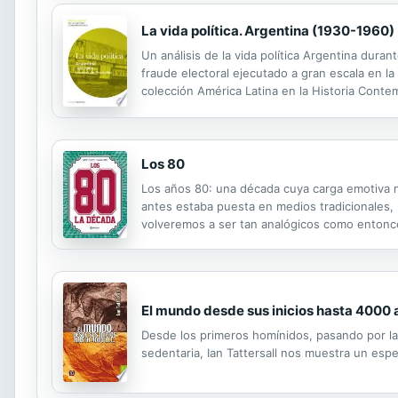
La vida política. Argentina (1930-1960)
Un análisis de la vida política Argentina duran
fraude electoral ejecutado a gran escala en la
colección América Latina en la Historia Conte
novedosa a la historiografía sobre América Lat
Los 80
Los años 80: una década cuya carga emotiva n
antes estaba puesta en medios tradicionales, 
volveremos a ser tan analógicos como entonces.
sumergieron en esa década inflamada hoy de n
El mundo desde sus inicios hasta 4000 a
Desde los primeros homínidos, pasando por la a
sedentaria, Ian Tattersall nos muestra un espe