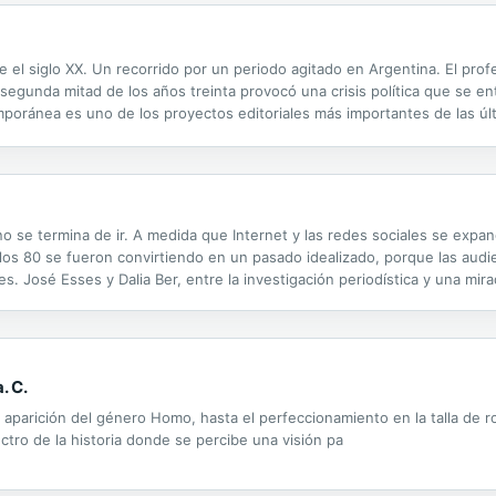
te el siglo XX. Un recorrido por un periodo agitado en Argentina. El profe
 segunda mitad de los años treinta provocó una crisis política que se en
mporánea es uno de los proyectos editoriales más importantes de las últ
ina en la que han participado más de 400 historiadores...
o se termina de ir. A medida que Internet y las redes sociales se exp
los 80 se fueron convirtiendo en un pasado idealizado, porque las audi
 José Esses y Dalia Ber, entre la investigación periodística y una mira
ostalgia retro para traernos sus mejores y peores momentos. Así nos ll
. C.
parición del género Homo, hasta el perfeccionamiento en la talla de roca
ctro de la historia donde se percibe una visión pa