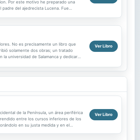
cion. Por este motivo he preparado una
l padre del ajedrecista Lucena. Fue
on fiel- y erroneamente a...
dores. No es precisamente un libro que
Ver Libro
ibió solamente dos obras; un tratado
n la universidad de Salamanca y dedicar
te en la vida de Lucena. ...
idental de la Península, un área periférica
Ver Libro
rendido entre los cursos inferiores de los
alorándolo en su justa medida y en el