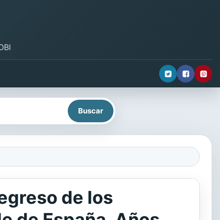
OBI
regreso de los
de de España. Años