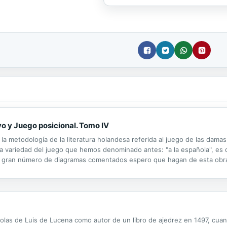
 y Juego posicional. Tomo IV
a metodología de la literatura holandesa referida al juego de las damas
a variedad del juego que hemos denominado antes: "a la española", es de
 un gran número de diagramas comentados espero que hagan de esta obra
los que deportes "científicos" como las damas o el ajedrez, deberían tene
olas de Luis de Lucena como autor de un libro de ajedrez en 1497, cu