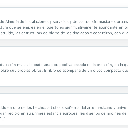
 de Almería de instalaciones y servicios y de las transformaciones urban
ectura que se emplea en el puerto es significativamente abundante en p
struido, las estructuras de hierro de los tinglados y cobertizos, con el 
880, manteniéndola en las sucesivas ampliaciones. Y, de los proyectos..
 educación musical desde una perspectiva basada en la creación, en la 
obre sus propias obras. El libro se acompaña de un disco compacto qu
ido en uno de los hechos artísticos señeros del arte mexicano y universa
an recibio en su primera estancia europea: les disenos de jardines de 
...].