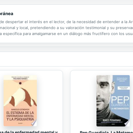
oránea
e despertar el interés en el lector, de la necesidad de entender a la A
 nacional y local, pretendiendo a su valoración testimonial y su preserv
lina específica para amalgamarse en un diálogo más fructífero con los us
ma de la enfermedad mental y
Pep Guardiola. La Metamo