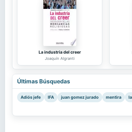
La industria del creer
Joaquín Algranti
Últimas Búsquedas
Adiós jefe
IFA
juan gomez jurado
mentira
l