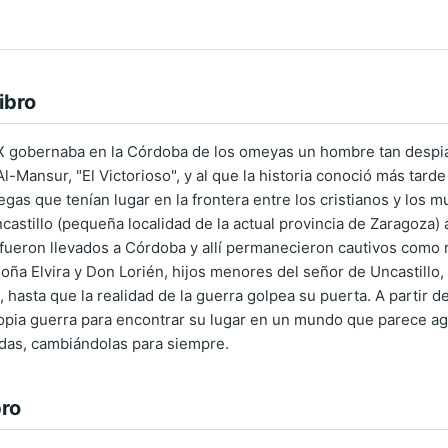
ibro
lo X gobernaba en la Córdoba de los omeyas un hombre tan des
Al-Mansur, "El Victorioso", y al que la historia conoció más tar
egas que tenían lugar en la frontera entre los cristianos y los 
ncastillo (pequeña localidad de la actual provincia de Zaragoza)
ueron llevados a Córdoba y allí permanecieron cautivos como r
oña Elvira y Don Lorién, hijos menores del señor de Uncastillo,
 hasta que la realidad de la guerra golpea su puerta. A partir d
pia guerra para encontrar su lugar en un mundo que parece agoniz
idas, cambiándolas para siempre.
bro