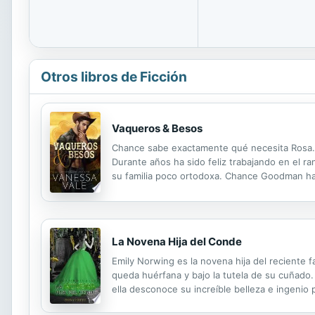
Otros libros de Ficción
Vaqueros & Besos
Chance sabe exactamente qué necesita Rosa… 
Durante años ha sido feliz trabajando en el ra
su familia poco ortodoxa. Chance Goodman ha 
años y ha esperado pacientemente hasta que pu
La Novena Hija del Conde
Emily Norwing es la novena hija del reciente 
queda huérfana y bajo la tutela de su cuñado.
ella desconoce su increíble belleza e ingenio
la jovencísima señorita Norwing. Algo en ella 