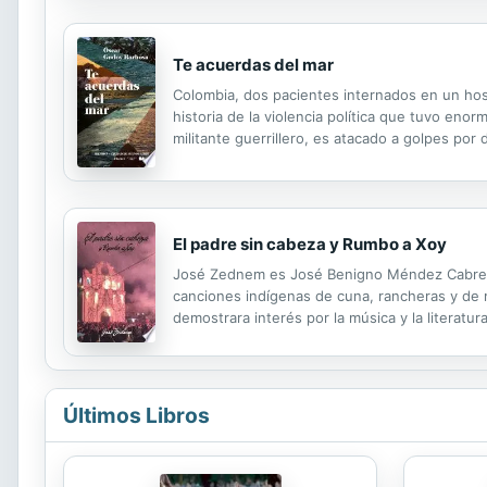
Te acuerdas del mar
Colombia, dos pacientes internados en un hosp
historia de la violencia política que tuvo en
militante guerrillero, es atacado a golpes po
pasado que se resiste a recordar. Atrapados e
El padre sin cabeza y Rumbo a Xoy
José Zednem es José Benigno Méndez Cabrera,
canciones indígenas de cuna, rancheras y de
demostrara interés por la música y la literat
la mayoría de sus temas están relacionados a 
Últimos Libros