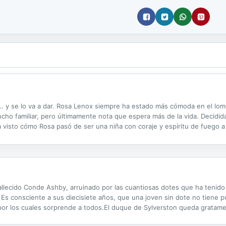
y se lo va a dar. Rosa Lenox siempre ha estado más cómoda en el lomo
ncho familiar, pero últimamente nota que espera más de la vida. Decidida
visto cómo Rosa pasó de ser una niña con coraje y espíritu de fuego a
diera hacerla suya. Cuando ella quiere dejar el rancho Lenox,...
fallecido Conde Ashby, arruinado por las cuantiosas dotes que ha tenido
 Es consciente a sus diecisiete años, que una joven sin dote no tiene p
 por los cuales sorprende a todos.El duque de Sylverston queda gratame
le despierta cierto instinto haciéndole rememorar sentimientos que él ...