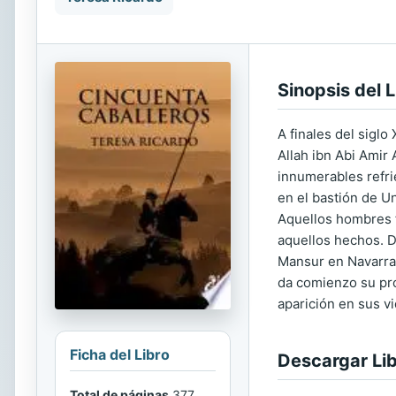
Sinopsis del L
A finales del sig
Allah ibn Abi Amir 
innumerables refri
en el bastión de U
Aquellos hombres f
aquellos hechos. D
Mansur en Navarra,
da comienzo su pro
aparición en sus v
Ficha del Libro
Descargar Li
Total de páginas
377