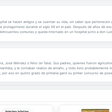
ital se hacen amigos y se cuentan su vida, sin saber que pertenecen a
orme protagonismo durante el siglo XX en el país. Después de años de esc
r delincuentes comunes y queda internado en un hospital junto a don L
n dos cuerpos dolientes, los hombres entablan una amistad, alimentada 
 José Méndez o Nino (el Tata). Sus padres, quienes fueron agriculto
 marimba, y le contaban relatos de antaño, y todo ésto probablemente
ura, por eso en quinto grado de primaria ganó su primer concurso de poes
su queridísimo Xoy, donde vivió casi permanentemente hasta los veintid