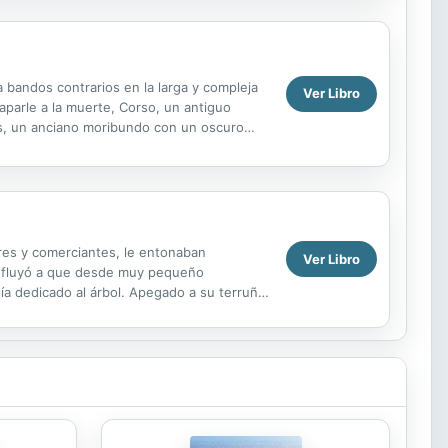
 bandos contrarios en la larga y compleja
Ver Libro
aparle a la muerte, Corso, un antiguo
uis, un anciano moribundo con un oscuro
de relatos en...
res y comerciantes, le entonaban
Ver Libro
 influyó a que desde muy pequeño
ía dedicado al árbol. Apegado a su terruño,
ós años, pues...