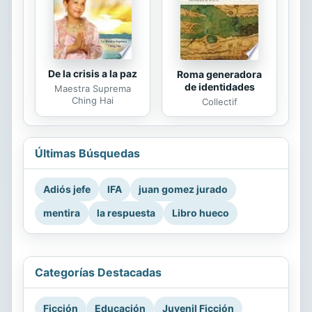
De la crisis a la paz
Roma generadora
de identidades
Maestra Suprema
Ching Hai
Collectif
Últimas Búsquedas
Adiós jefe
IFA
juan gomez jurado
mentira
la respuesta
Libro hueco
Categorías Destacadas
Ficción
Educación
Juvenil Ficción