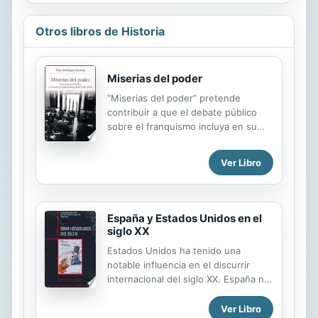
Otros libros de Historia
Miserias del poder
“Miserias del poder” pretende
contribuir a que el debate público
sobre el franquismo incluya en su
agenda no sólo el importantísimo
problema de la represión sino
Ver Libro
también el del funcionamiento, e
intereses, del poder o las actitudes
políticas de sus apoyos sociales.
Entender críticamente, y en toda su
España y Estados Unidos en el
amplitud, la dictadura nos permitirá
siglo XX
valorar su lugar en nuestra historia
Estados Unidos ha tenido una
contemporánea y comprender las
notable influencia en el discurrir
razones de su «olvido».
internacional del siglo XX. España no
ha constituido una excepción en tal
sentido. Los pactos militares de 1953
Ver Libro