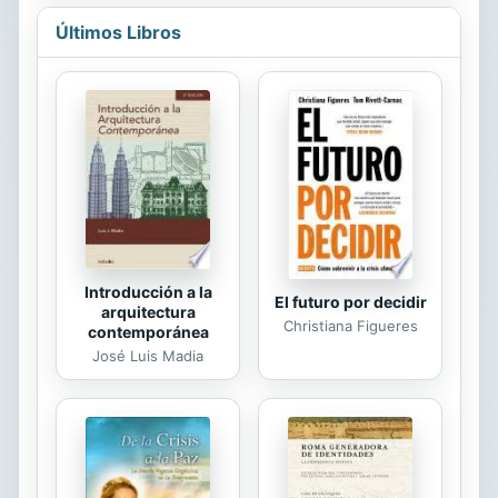
enmarcados en un momento preciso,
Últimos Libros
movido por los mismos ideales. Un
rescate de la honestidad y el
accionar político, dos conceptos que
resultan una contradicción en
nuestra contemporaneidad. Queda
por resolver si alojar esa
contradicción acaso no es lo que
permite conducir un Estado. Algo
que este libro no pretende...
Introducción a la
El futuro por decidir
arquitectura
Christiana Figueres
contemporánea
José Luis Madia