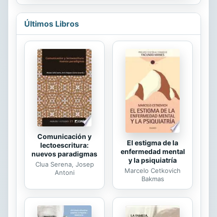
del Talento como factor clave,
comunismo.
disparador de ideas y soluciones
durante y posterior a la emergencia.
Últimos Libros
Se ha hecho evidente la
transformación digital requerida, que
demanda una mirada diferente a las
competencias de las personas,
principalmente a nuevas formas de
pensar y de actuar, siendo prioritario
el generar valor y abordar los
problemas desde una óptica distinta.
Gestionar el Talento es...
Comunicación y
El estigma de la
lectoescritura:
enfermedad mental
nuevos paradigmas
y la psiquiatría
Clua Serena, Josep
Marcelo Cetkovich
Antoni
Bakmas