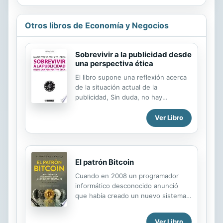
Otros libros de Economía y Negocios
Sobrevivir a la publicidad desde
una perspectiva ética
El libro supone una reflexión acerca
de la situación actual de la
publicidad, Sin duda, no hay
profesión tan criticada socialmente
como esta y lo curioso es que la
Ver Libro
mayoría de estas críticas hacen
referencia a su falta de ética, En
este libro queremos demostrar que
es posible una publicidad ética, Es
El patrón Bitcoin
más, que esta es imprescindible para
Cuando en 2008 un programador
un buen ejercicio de la profesión,
informático desconocido anunció
máxime teniendo en cuenta la gran
que había creado un nuevo sistema
influencia social que tiene la
de dinero electrónico con tecnología
publicidad en la vida de los
peer-to-peer (P2P), pocos prestaron
ciudadanos y ciudadanas, y en la
Ver Libro