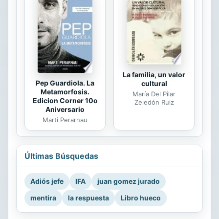
La familia, un valor
Pep Guardiola. La
cultural
Metamorfosis.
María Del Pilar
Edicion Corner 10o
Zeledón Ruiz
Aniversario
Marti Perarnau
Últimas Búsquedas
Adiós jefe
IFA
juan gomez jurado
mentira
la respuesta
Libro hueco