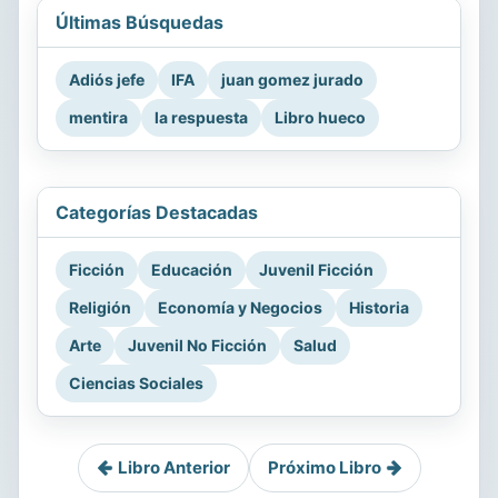
Últimas Búsquedas
Adiós jefe
IFA
juan gomez jurado
mentira
la respuesta
Libro hueco
Categorías Destacadas
Ficción
Educación
Juvenil Ficción
Religión
Economía y Negocios
Historia
Arte
Juvenil No Ficción
Salud
Ciencias Sociales
Libro Anterior
Próximo Libro