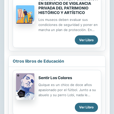
EN SERVICIO DE VIGILANCIA
PRIVADA DEL PATRIMONIO
HISTÓRICO Y ARTÍSTICO
Los museos deben evaluar sus
condiciones de seguridad y poner en
marcha un plan de protección. En
particular, se aconseja:- mantener
Ver Libro
los servicios de seguridad las 24
horas del día, 7 días a la semana
(número de personal capacitado
disponible que pueda desplazarse
fácilmente, con una lista de
Otros libros de Educación
reemplazos),- mantener en pleno
funcionamiento todos los sistemas
de detección de intrusos, en
Sentir Los Colores
particular las cámaras de vigilancia y
Quique es un chico de doce años
las alarmas, (dentro y fuera, 24 horas
apasionado por el fútbol. Junto a su
al día, 7 días a la semana), que
abuelo y su perro Lobi, nada le
deberán ser comprobadas
importa más que su equipo, el Real
regularmente por el personal de
Majéstic. Los hinchas del Majéstic
seguridad,- establecer un...
Ver Libro
alaban su entusiasmo. Cuando la